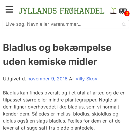
Skip
to
Blomster- og grøntsagsfrø fra hele Europa – få
0
content
adgang til 1.229 spændende sorter
Bladlus og bekæmpelse
uden kemiske midler
Udgivet d.
november 9, 2016
Af
Villy Skov
Bladlus kan findes overalt og i et utal af arter, og de er
tilpasset større eller mindre plantegrupper. Nogle af
dem ligner overhovedet ikke bladlus, som vi normalt
kender dem. Således er mellus, blodlus, skjoldlus og
uldlus også en slags bladlus. Fælles for dem er, at de
lever af at suge saft fra bløde plantedele.