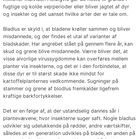
fugtige og kolde vejrperioder eller bliver jagtet af dyr
og insekter og det uanset hvilke arter der er tale om.
Bladlus er skyld i, at bladene krøller sammen og bliver
misdannede, og der findes et utal af varianter af
bladskader. Har angrebet stået på gennem flere år, kan
skud og grene blive misdannede. Værre bliver det, at
visse alvorlige virussygdomme kan overføres mellem
planter via insekterne, og det er i den forbindelse, at
disse dyr er til størst skade ikke mindst for
kartoffelplanternes vedkommende. Sugninger på
stammer og grene af blodlus fremkalder ligefrem
kraftige barkfortykkelser.
Det er en følge af, at der ustandselig dannes sår i
plantevævene, hvor insekterne suger saft. Nogle bladlus
udvikler sig udelukkende på rødder, andre værtskifter,
således at en generation udvikles på blade, en anden på