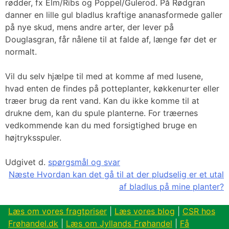
rødder, fx Elm/Ribs og Poppel/Gulerod. På Rødgran
danner en lille gul bladlus kraftige ananasformede galler
på nye skud, mens andre arter, der lever på
Douglasgran, får nålene til at falde af, længe før det er
normalt.
Vil du selv hjælpe til med at komme af med lusene,
hvad enten de findes på potteplanter, køkkenurter eller
træer brug da rent vand. Kan du ikke komme til at
drukne dem, kan du spule planterne. For træernes
vedkommende kan du med forsigtighed bruge en
højtryksspuler.
Udgivet d.
spørgsmål og svar
Indlægsnavigation
Næste
Hvordan kan det gå til at der pludselig er et utal
af bladlus på mine planter?
Læs om vores fragtpriser
|
Læs vores blog
|
CSR hos
Frøhandel.dk
|
Læs om Jyllands Frøhandel
|
Få