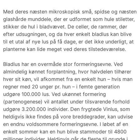
Med deres næsten mikroskopisk små, spidse og næsten
glashårde munddele, der er udformet som hule stiletter,
stikker de hul i bladvævet. De celler, de rammer, dør
efter udsugningen, og da hver enkelt bladlus kan blive
til et utal af nye lus på få dage, er det ikke underligt, at
planterne kan lide meget ved deres tilstedeværelse.
Bladlus har en overmåde stor formeringsevne. Ved
almindelig kønnet forplantning, hvor halvdelen tilhører
hver sit køn, vil afkommet fra en enkelt hun – hvis man
regner med 20 unger pr. hun – i femte generation
udgøre 100.000 lus. Ved ukønnet formering
(partenogenese) vil antallet under tilsvarende forhold
udgøre 3.200.000 individer. Den frygtede Vinlus, som
heldigvis ikke findes på vore breddegrader, kan udvise
en endnu voldsommere formeringsevne. I løbet af en
enkelt sommer kan en hun blive stammoder til 4800
millioner individer. Heldigvis går de fleste til grunde i