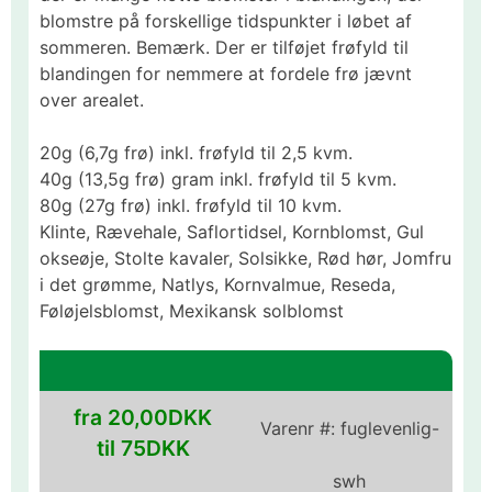
blomstre på forskellige tidspunkter i løbet af
sommeren. Bemærk. Der er tilføjet frøfyld til
blandingen for nemmere at fordele frø jævnt
over arealet.
20g (6,7g frø) inkl. frøfyld til 2,5 kvm.
40g (13,5g frø) gram inkl. frøfyld til 5 kvm.
80g (27g frø) inkl. frøfyld til 10 kvm.
Klinte, Rævehale, Saflortidsel, Kornblomst, Gul
okseøje, Stolte kavaler, Solsikke, Rød hør, Jomfru
i det grømme, Natlys, Kornvalmue, Reseda,
Føløjelsblomst, Mexikansk solblomst
fra 20,00DKK
Varenr #:
fuglevenlig-
til 75DKK
swh