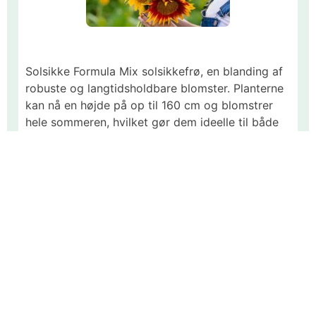
Solsikke Formula Mix solsikkefrø, en blanding af
robuste og langtidsholdbare blomster. Planterne
kan nå en højde på op til 160 cm og blomstrer
hele sommeren, hvilket gør dem ideelle til både
haven og som afskårne blomster i buketter, det
er forskellige sorter, så de er ikke samme højde,
men alle er høje dvs. over 1,5 meter.
Solsikker trives bedst i fuld sol og er kendt for at
tiltrække bier, sommerfugle og andre bestøvere,
samtidig med at de er nemme at dyrke og
vedligeholde. Så dem direkte i jorden om foråret
med en afstand på 20-30 cm mellem planterne
for at sikre optimal vækst.