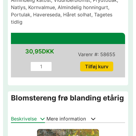
Almindelig katost, Vidunderblomst, Prydtobak,
Natlys, Kornvalmue, Almindelig honningurt,
Portulak, Havereseda, Håret solhat, Tagetes
tidlig
30,95DKK
Varenr #:
58655
Blomstereng frø blanding etårig
Beskrivelse
Mere information