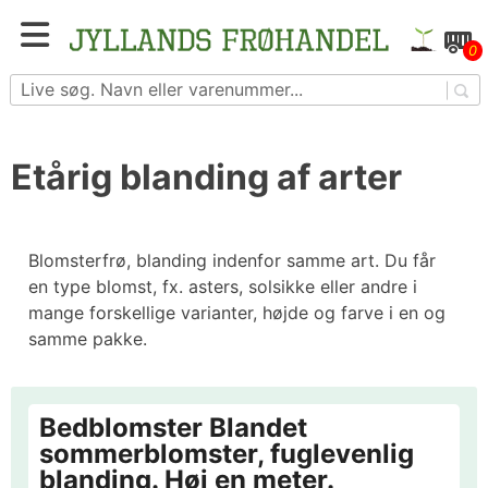
Skip
to
Blomster- og grøntsagsfrø fra hele Europa – få
0
content
adgang til 1.229 spændende sorter
Etårig blanding af arter
Blomsterfrø, blanding indenfor samme art. Du får
en type blomst, fx. asters, solsikke eller andre i
mange forskellige varianter, højde og farve i en og
samme pakke.
Bedblomster Blandet
sommerblomster, fuglevenlig
blanding. Høj en meter.