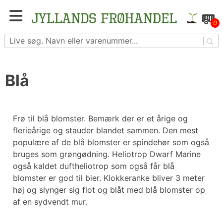
Skip
to
Blomster- og grøntsagsfrø fra hele Europa – få
0
content
adgang til 1.229 spændende sorter
Blå
Frø til blå blomster. Bemærk der er et årige og
flerieårige og stauder blandet sammen. Den mest
populære af de blå blomster er spindehør som også
bruges som grøngødning. Heliotrop Dwarf Marine
også kaldet duftheliotrop som også får blå
blomster er god til bier. Klokkeranke bliver 3 meter
høj og slynger sig flot og blåt med blå blomster op
af en sydvendt mur.