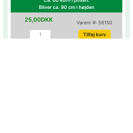
Ca. 60 korn i posen.
Bliver ca. 90 cm i højden
25,00DKK
Varenr #:
56150
Klokkeranke Blå
Beskrivelse
Mere information
Klokkeranke Blå/Violet er en imponerende
klatreplante med store, smukke klokkeformede