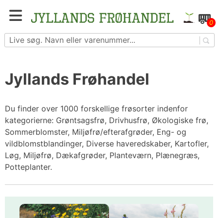
Skip
to
Blomster- og grøntsagsfrø fra hele Europa – få
0
content
adgang til 1.229 spændende sorter
Jyllands Frøhandel
Du finder over 1000 forskellige frøsorter indenfor
kategorierne: Grøntsagsfrø, Drivhusfrø, Økologiske frø,
Sommerblomster, Miljøfrø/efterafgrøder, Eng- og
vildblomstblandinger, Diverse haveredskaber, Kartofler,
Løg, Miljøfrø, Dækafgrøder, Planteværn, Plænegræs,
Potteplanter.