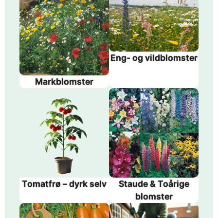
Eng- og vildblomster
Markblomster
Tomatfrø – dyrk selv
Staude & Toårige
blomster