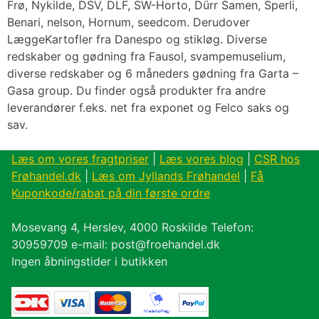
Frø, Nykilde, DSV, DLF, SW-Horto, Dürr Samen, Sperli,
Benari, nelson, Hornum, seedcom. Derudover
LæggeKartofler fra Danespo og stikløg. Diverse
redskaber og gødning fra Fausol, svampemuselium,
diverse redskaber og 6 måneders gødning fra Garta –
Gasa group. Du finder også produkter fra andre
leverandører f.eks. net fra exponet og Felco saks og
sav.
Læs om vores fragtpriser
|
Læs vores blog
|
CSR hos
Frøhandel.dk
|
Læs om Jyllands Frøhandel
|
Få
Kuponkode/rabat på din første ordre
Mosevang 4, Herslev, 4000 Roskilde Telefon:
30959709 e-mail: post@froehandel.dk
Ingen åbningstider i butikken