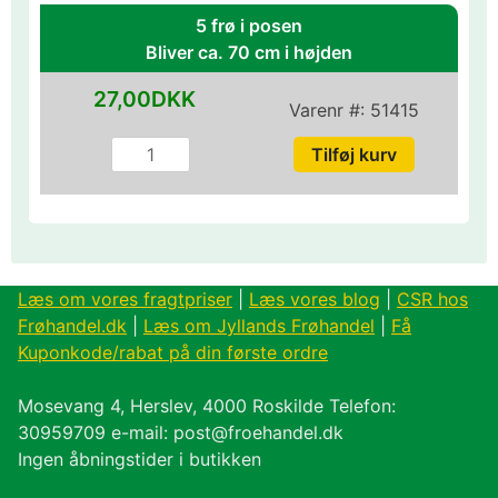
5 frø i posen
Bliver ca. 70 cm i højden
27,00DKK
Varenr #:
51415
Læs om vores fragtpriser
|
Læs vores blog
|
CSR hos
Frøhandel.dk
|
Læs om Jyllands Frøhandel
|
Få
Kuponkode/rabat på din første ordre
Mosevang 4, Herslev, 4000 Roskilde Telefon:
30959709 e-mail: post@froehandel.dk
Ingen åbningstider i butikken