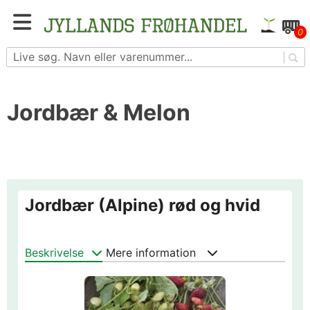
Skip
to
Blomster- og grøntsagsfrø fra hele Europa – få
0
content
adgang til 1.229 spændende sorter
Jordbær & Melon
Jordbær (Alpine) rød og hvid
Beskrivelse
Mere information