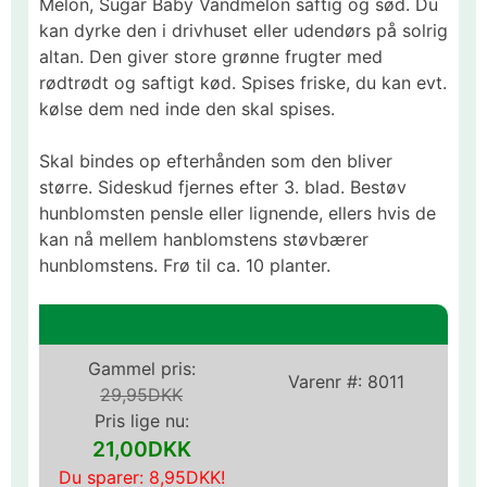
Melon, Sugar Baby Vandmelon saftig og sød. Du
kan dyrke den i drivhuset eller udendørs på solrig
altan. Den giver store grønne frugter med
rødtrødt og saftigt kød. Spises friske, du kan evt.
kølse dem ned inde den skal spises.
Skal bindes op efterhånden som den bliver
større. Sideskud fjernes efter 3. blad. Bestøv
hunblomsten pensle eller lignende, ellers hvis de
kan nå mellem hanblomstens støvbærer
hunblomstens. Frø til ca. 10 planter.
Gammel pris:
Varenr #:
8011
29,95DKK
Pris lige nu:
21,00DKK
Du sparer:
8,95DKK
!