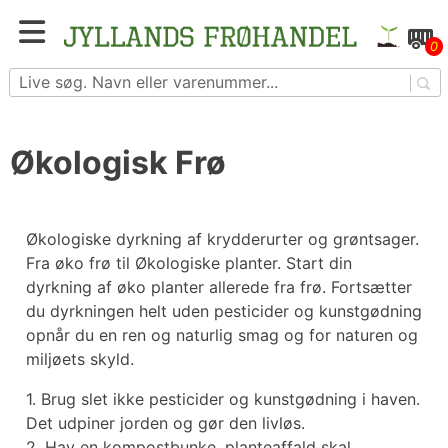
Skip
to
Blomster- og grøntsagsfrø fra hele Europa – få
0
content
adgang til 1.229 spændende sorter
Økologisk Frø
Økologiske dyrkning af krydderurter og grøntsager.
Fra øko frø til Økologiske planter. Start din
dyrkning af øko planter allerede fra frø. Fortsætter
du dyrkningen helt uden pesticider og kunstgødning
opnår du en ren og naturlig smag og for naturen og
miljøets skyld.
1. Brug slet ikke pesticider og kunstgødning i haven.
Det udpiner jorden og gør den livløs.
2. Hav en kompostbunke, planteaffald skal