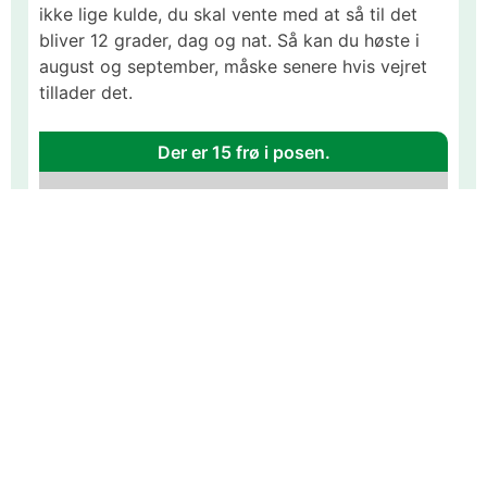
Bergold, økologiske bønne er en sort der giver
godt, den er lav bliver kun en halv meter i højden.
Bønnerne er gule, og bliver ca. 13 cm. Bønner kan
ikke lige kulde, du skal vente med at så til det
bliver 12 grader, dag og nat. Så kan du høste i
august og september, måske senere hvis vejret
tillader det.
Der er 15 frø i posen.
Gammel pris:
Varenr #:
8402
39,95DKK
Pris lige nu:
28,00DKK
Du sparer:
11,95DKK
!