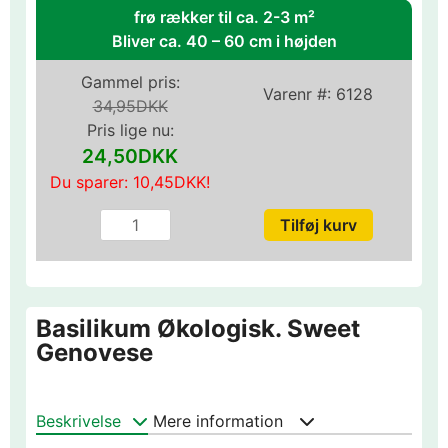
frø rækker til ca. 2-3 m²
Bliver ca. 40 – 60 cm i højden
Gammel pris:
Varenr #:
6128
34,95DKK
Pris lige nu:
24,50DKK
Du sparer:
10,45DKK
!
Basilikum Økologisk. Sweet
Genovese
Beskrivelse
Mere information