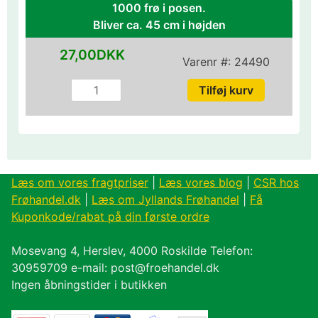
1000 frø i posen.
Bliver ca. 45 cm i højden
27,00DKK
Varenr #:
24490
Læs om vores fragtpriser
|
Læs vores blog
|
CSR hos
Frøhandel.dk
|
Læs om Jyllands Frøhandel
|
Få
Kuponkode/rabat på din første ordre
Mosevang 4, Herslev, 4000 Roskilde Telefon:
30959709 e-mail: post@froehandel.dk
Ingen åbningstider i butikken