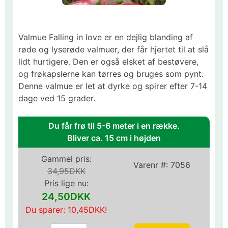
Valmue Falling in love er en dejlig blanding af
røde og lyserøde valmuer, der får hjertet til at slå
lidt hurtigere. Den er også elsket af bestøvere,
og frøkapslerne kan tørres og bruges som pynt.
Denne valmue er let at dyrke og spirer efter 7-14
dage ved 15 grader.
Du får frø til 5-6 meter i en række.
Bliver ca. 15 cm i højden
Gammel pris:
Varenr #:
7056
34,95DKK
Pris lige nu:
24,50DKK
Du sparer:
10,45DKK
!