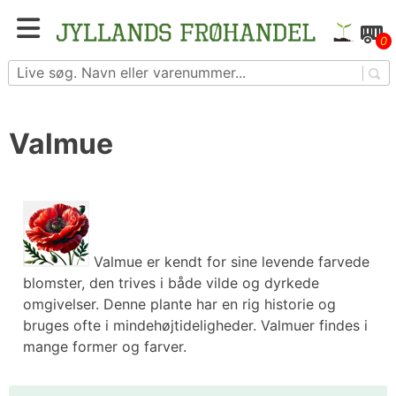
Skip
to
Blomster- og grøntsagsfrø fra hele Europa – få
0
content
adgang til 1.229 spændende sorter
Valmue
Valmue er kendt for sine levende farvede
blomster, den trives i både vilde og dyrkede
omgivelser. Denne plante har en rig historie og
bruges ofte i mindehøjtideligheder. Valmuer findes i
mange former og farver.