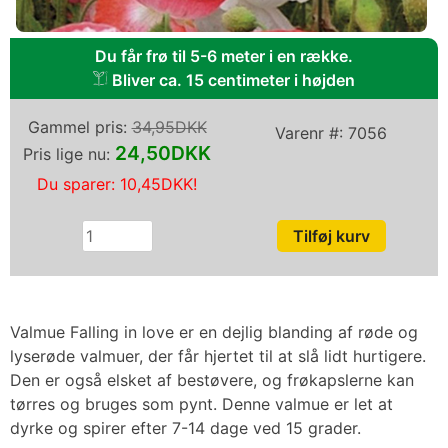
Du får frø til 5-6 meter i en række.
Bliver ca. 15 centimeter i højden
Gammel pris:
34,95DKK
Varenr #:
7056
24,50DKK
Pris lige nu:
Du sparer:
10,45DKK
!
Valmue Falling in love er en dejlig blanding af røde og
lyserøde valmuer, der får hjertet til at slå lidt hurtigere.
Den er også elsket af bestøvere, og frøkapslerne kan
tørres og bruges som pynt. Denne valmue er let at
dyrke og spirer efter 7-14 dage ved 15 grader.