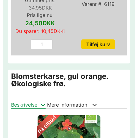
Gammel pris:
Varenr #:
6119
34,95DKK
Pris lige nu:
24,50DKK
Du sparer:
10,45DKK
!
Blomsterkarse, gul orange.
Økologiske frø.
Beskrivelse
Mere information