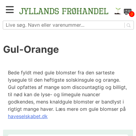
Skip
to
Blomster- og grøntsagsfrø fra hele Europa – få
0
content
adgang til 1.229 spændende sorter
Gul-Orange
Bede fyldt med gule blomster fra den sarteste
lysegule til den heftigste solskinsgule og orange.
Gul opfattes af mange som discountagtig og billigt,
til nød kan de lyse- og limegule nuancer
godkendes, mens knaldgule blomster er bandlyst i
rigtigt mange haver. Læs mere om gule blomser på
haveselskabet.dk