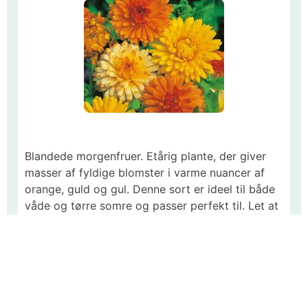
Blandede morgenfruer. Etårig plante, der giver
masser af fyldige blomster i varme nuancer af
orange, guld og gul. Denne sort er ideel til både
våde og tørre somre og passer perfekt til. Let at
dyrke og blomstrer samme år, som den sås. Dens
smukke blomster tiltrækker insekter, og de
spiselige kronblade kan bruges i salater eller som
dekoration.