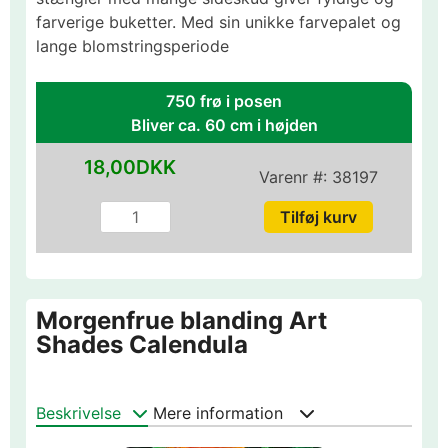
farverige buketter. Med sin unikke farvepalet og
lange blomstringsperiode
750 frø i posen
Bliver ca. 60 cm i højden
18,00DKK
Varenr #:
38197
Morgenfrue blanding Art
Shades Calendula
Beskrivelse
Mere information