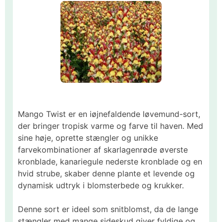
Mango Twist er en iøjnefaldende løvemund-sort,
der bringer tropisk varme og farve til haven. Med
sine høje, oprette stængler og unikke
farvekombinationer af skarlagenrøde øverste
kronblade, kanariegule nederste kronblade og en
hvid strube, skaber denne plante et levende og
dynamisk udtryk i blomsterbede og krukker.​
Denne sort er ideel som snitblomst, da de lange
stængler med mange sideskud giver fyldige og