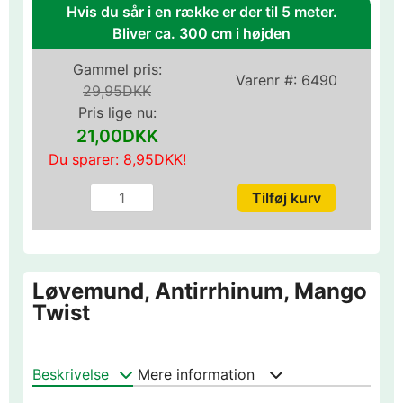
Hvis du sår i en række er der til 5 meter.
Bliver ca. 300 cm i højden
Gammel pris:
Varenr #:
6490
29,95DKK
Pris lige nu:
21,00DKK
Du sparer:
8,95DKK
!
Løvemund, Antirrhinum, Mango
Twist
Beskrivelse
Mere information