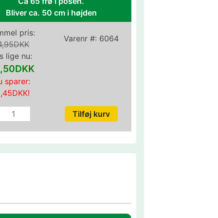
Ca 65 frø i posen.
Bliver ca. 50 cm i højden
mel pris:
Varenr #:
6064
4,95DKK
s lige nu:
,50DKK
 sparer:
0,45DKK
!