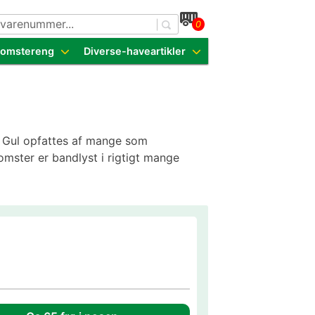
0
dende sorter
Blomstereng
Diverse-haveartikler
e. Gul opfattes af mange som
omster er bandlyst i rigtigt mange