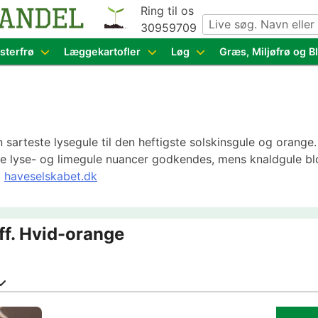
Ring til os
30959709
g grøntsagsfrø fra hele Europa – få adgang til 1.229 spæn
sterfrø
Læggekartofler
Løg
Græs, Miljøfrø og 
 sarteste lysegule til den heftigste solskinsgule og orang
n de lyse- og limegule nuancer godkendes, mens knaldgule bl
å
haveselskabet.dk
f. Hvid-orange