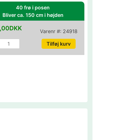
40 frø i posen
Bliver ca. 150 cm i højden
,00DKK
Varenr #:
24918