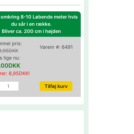
l omkring 8-10 Løbende meter hvis
du sår i en række.
Bliver ca. 200 cm i højden
mel pris:
Varenr #:
6491
9,95DKK
s lige nu:
1,00DKK
rer:
8,95DKK
!