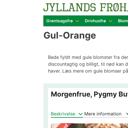
Blomster- o
Grøntsagsfrø
Drivhusfrø
Blom
Skip
Gul-Orange
to
content
Bede fyldt med gule blomster fra den
discountagtig og billigt, til nød ka
haver. Læs mere om gule blomser p
Morgenfrue, Pygmy Buf
Beskrivelse
Mere information