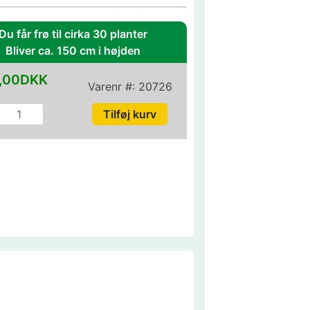
Du får frø til cirka 30 planter
Bliver ca. 150 cm i højden
,00DKK
Varenr #:
20726