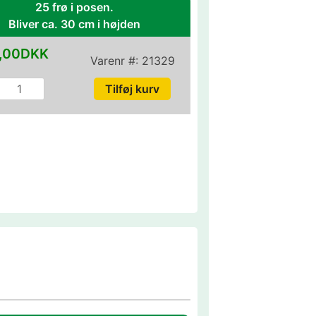
25 frø i posen.
Bliver ca. 30 cm i højden
,00DKK
Varenr #:
21329