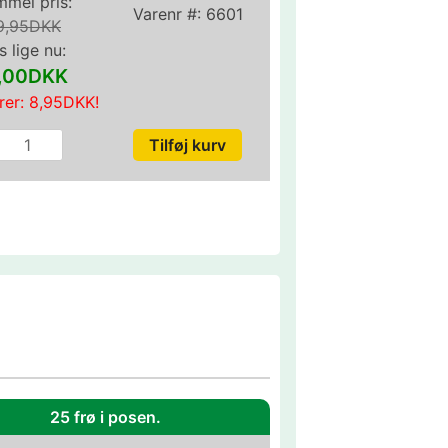
mel pris:
Varenr #:
6601
9,95DKK
s lige nu:
1,00DKK
rer:
8,95DKK
!
25 frø i posen.