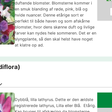
duftende blomster. Blomsterne kommer i
en smuk blanding af røde, pink, blå og
hvide nuancer. Denne etårige sort er
perfekt til både haven og som afskårne
blomster, hvor dens skønne duft og livlige
farver kan nydes hele sommeren. Det er en
slyngplante, så den skal helst have noget
at klatre op ad.
iflora)
Dybblå, lilla lathyrus. Dette er den ældste
registrerede lathyrus, Lilla eller Blå. Etårig.
Kan bruges til afskæring da blomsterne