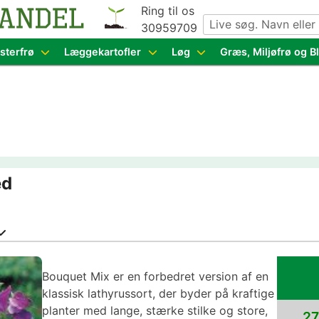
Ring til os
30959709
g grøntsagsfrø fra hele Europa – få adgang til 1.229 spæn
sterfrø
Læggekartofler
Løg
Græs, Miljøfrø og 
ed
Bouquet Mix er en forbedret version af en
klassisk lathyrussort, der byder på kraftige
planter med lange, stærke stilke og store,
27