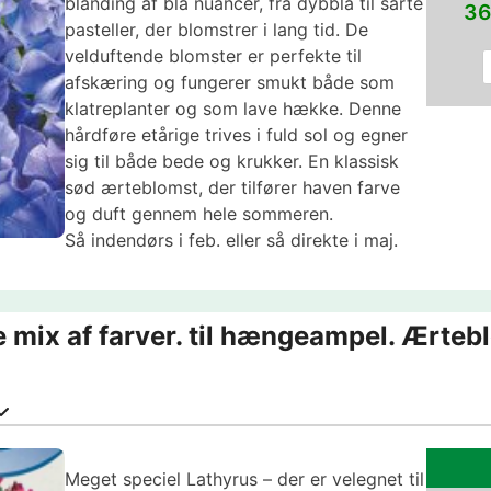
blanding af blå nuancer, fra dybblå til sarte
36
pasteller, der blomstrer i lang tid. De
velduftende blomster er perfekte til
afskæring og fungerer smukt både som
klatreplanter og som lave hække. Denne
hårdføre etårige trives i fuld sol og egner
sig til både bede og krukker. En klassisk
sød ærteblomst, der tilfører haven farve
og duft gennem hele sommeren.
Så indendørs i feb. eller så direkte i maj.
 mix af farver. til hængeampel. Ærteb
Meget speciel Lathyrus – der er velegnet til