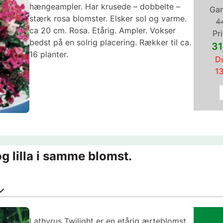
hængeampler. Har krusede – dobbelte –
Gam
stærk rosa blomster. Elsker sol og varme.
4
ca 20 cm. Rosa. Etårig. Ampler. Vokser
Pri
bedst på en solrig placering. Rækker til ca.
31
16 planter.
Du
1
og lilla i samme blomst.
Lathyrus Twilight er en etårig ærteblomst