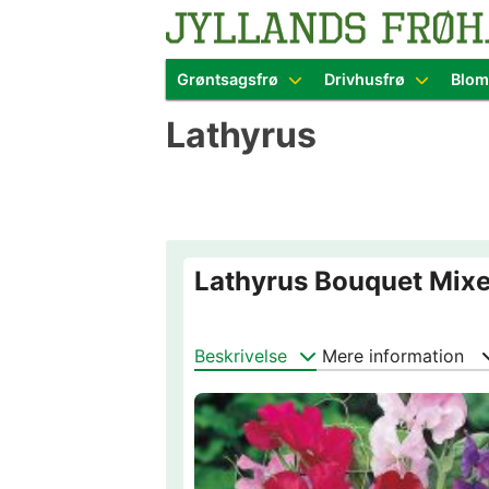
Blomster- o
Grøntsagsfrø
Drivhusfrø
Blom
Skip
Lathyrus
to
content
Lathyrus Bouquet Mix
Beskrivelse
Mere information