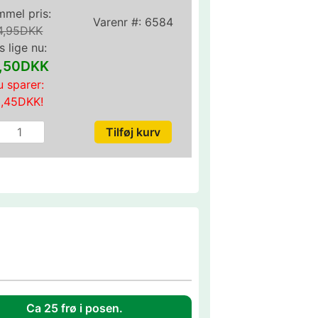
mel pris:
Varenr #:
6584
4,95DKK
s lige nu:
,50DKK
 sparer:
3,45DKK
!
Ca 25 frø i posen.