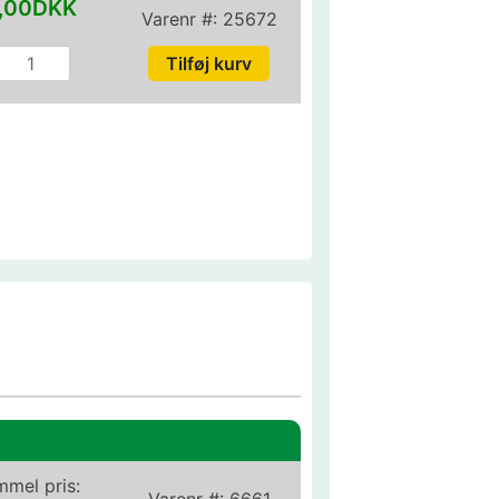
,00DKK
Varenr #:
25672
mel pris:
Varenr #:
6661