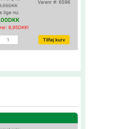
Varenr #:
6596
9,95DKK
s lige nu:
1,00DKK
rer:
8,95DKK
!