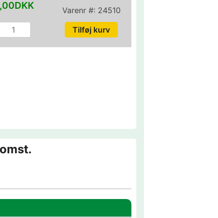
,00DKK
Varenr #:
24510
lomst.