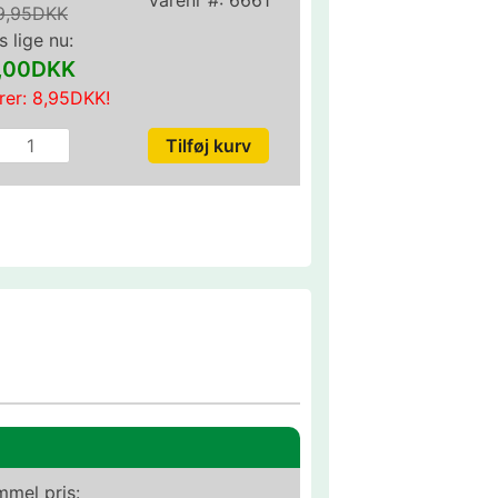
9,95DKK
s lige nu:
1,00DKK
rer:
8,95DKK
!
mel pris: