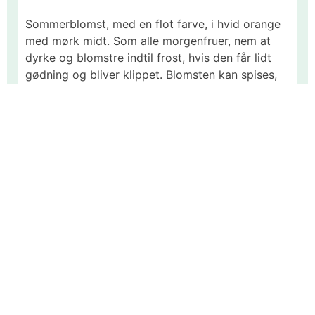
Sommerblomst, med en flot farve, i hvid orange
med mørk midt. Som alle morgenfruer, nem at
dyrke og blomstre indtil frost, hvis den får lidt
gødning og bliver klippet. Blomsten kan spises,
og passer i salater og drinks. Så direkte når
jorden er varm nok, du kan sådan set godt så i
efteråret, så kommer den tidligt året efter.
Ca 65 frø i posen.
Bliver ca. 50 cm i højden
Gammel pris:
Varenr #:
6064
34,95DKK
Pris lige nu:
24,50DKK
Du sparer:
10,45DKK
!