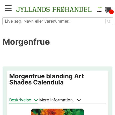
Skip
to
Blomster- og grøntsagsfrø fra hele Europa – få
0
content
adgang til 1.229 spændende sorter
Morgenfrue
Morgenfrue blanding Art
Shades Calendula
Beskrivelse
Mere information