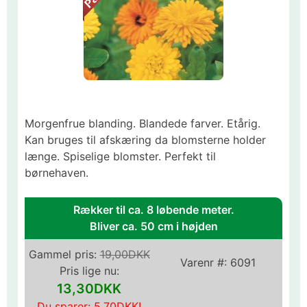
Morgenfrue blanding. Blandede farver. Etårig.
Kan bruges til afskæring da blomsterne holder
længe. Spiselige blomster. Perfekt til
børnehaven.
Rækker til ca. 8 løbende meter.
Bliver ca. 50 cm i højden
Gammel pris:
19,00DKK
Varenr #:
6091
Pris lige nu:
13,30DKK
Du sparer:
5,70DKK
!