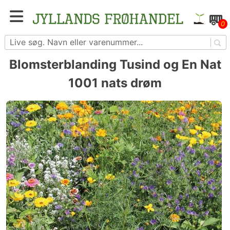
Skip
to
Blomster- og grøntsagsfrø fra hele Europa – få
0
content
adgang til 1.229 spændende sorter
Blomsterblanding Tusind og En Nat
1001 nats drøm