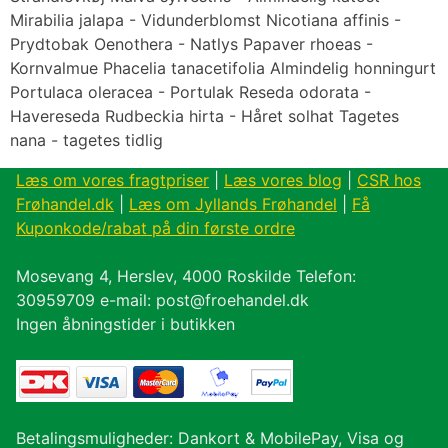
Mirabilia jalapa - Vidunderblomst Nicotiana affinis -
Prydtobak Oenothera - Natlys Papaver rhoeas -
Kornvalmue Phacelia tanacetifolia Almindelig honningurt
Portulaca oleracea - Portulak Reseda odorata -
Havereseda Rudbeckia hirta - Håret solhat Tagetes
nana - tagetes tidlig
Læs om vores fragtpriser
|
Læs vores blog
|
CSR hos
Frøhandel.dk
|
Læs om Jyllands Frøhandel
|
Få
Kuponkode/rabat på din første ordre
Mosevang 4, Herslev, 4000 Roskilde Telefon:
30959709 e-mail: post@froehandel.dk
Ingen åbningstider i butikken
Betalingsmuligheder: Dankort & MobilePay, Visa og