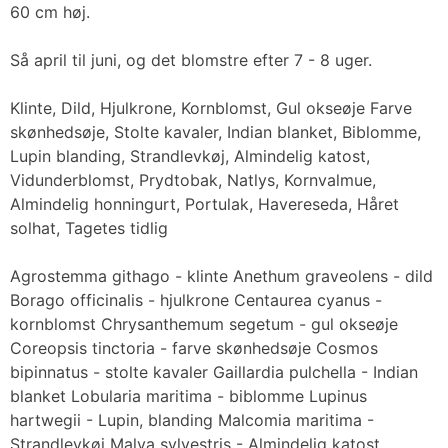
60 cm høj.
Så april til juni, og det blomstre efter 7 - 8 uger.
Klinte, Dild, Hjulkrone, Kornblomst, Gul okseøje Farve
skønhedsøje, Stolte kavaler, Indian blanket, Biblomme,
Lupin blanding, Strandlevkøj, Almindelig katost,
Vidunderblomst, Prydtobak, Natlys, Kornvalmue,
Almindelig honningurt, Portulak, Havereseda, Håret
solhat, Tagetes tidlig
Agrostemma githago - klinte Anethum graveolens - dild
Borago officinalis - hjulkrone Centaurea cyanus -
kornblomst Chrysanthemum segetum - gul okseøje
Coreopsis tinctoria - farve skønhedsøje Cosmos
bipinnatus - stolte kavaler Gaillardia pulchella - Indian
blanket Lobularia maritima - biblomme Lupinus
hartwegii - Lupin, blanding Malcomia maritima -
Strandlevkøj Malva sylvestris - Almindelig katost