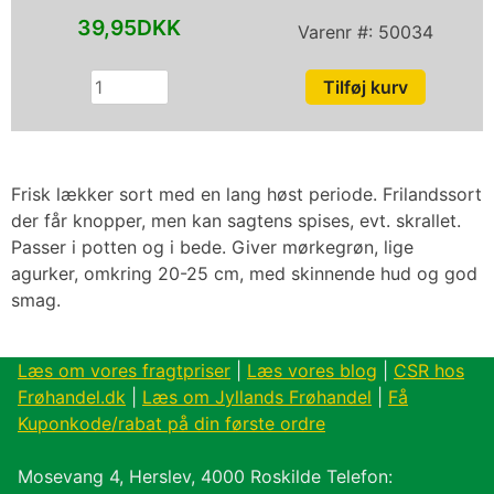
39,95DKK
Varenr #:
50034
Frisk lækker sort med en lang høst periode. Frilandssort
der får knopper, men kan sagtens spises, evt. skrallet.
Passer i potten og i bede. Giver mørkegrøn, lige
agurker, omkring 20-25 cm, med skinnende hud og god
smag.
Læs om vores fragtpriser
|
Læs vores blog
|
CSR hos
Frøhandel.dk
|
Læs om Jyllands Frøhandel
|
Få
Kuponkode/rabat på din første ordre
Mosevang 4, Herslev, 4000 Roskilde Telefon: