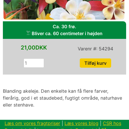
Ca. 30 frø.
Bliver ca. 60 centimeter i højden
21,00DKK
Varenr #:
54294
Blanding akeleje. Den enkelte kan få flere farver,
flerårig, god i et staudebed, fugtigt område, naturhave
eller stenhave.
Læs om vores fragtpriser
|
Læs vores blog
|
CSR hos