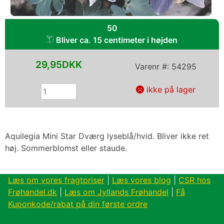
50
Bliver ca. 15 centimeter i højden
29,95DKK
Varenr #:
54295
ikke på lager
Aquilegia Mini Star Dværg lyseblå/hvid. Bliver ikke ret
høj. Sommerblomst eller staude.
Læs om vores fragtpriser
|
Læs vores blog
|
CSR hos
Frøhandel.dk
|
Læs om Jyllands Frøhandel
|
Få
Kuponkode/rabat på din første ordre