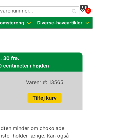
0
dende sorter
Blomstereng
Diverse-haveartikler
. 30 frø.
0 centimeter i højden
Varenr #:
13565
idten minder om chokolade.
omster holder længe. Kan også