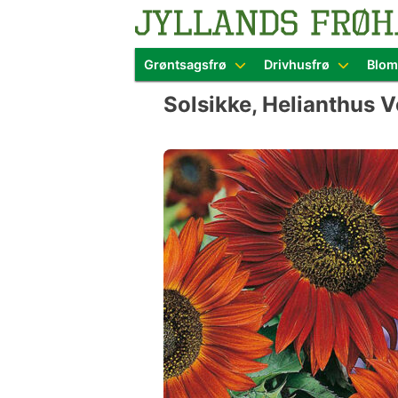
Blomster- o
Grøntsagsfrø
Drivhusfrø
Blom
Skip
Solsikke, Helianthus 
to
content