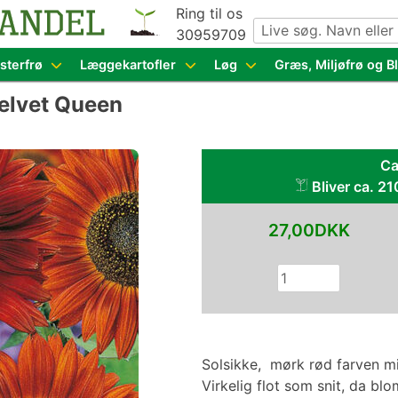
Ring til os
30959709
g grøntsagsfrø fra hele Europa – få adgang til 1.229 spæn
sterfrø
Læggekartofler
Løg
Græs, Miljøfrø og 
Velvet Queen
Ca
Bliver ca. 21
27,00DKK
Solsikke, mørk rød farven m
Virkelig flot som snit, da bl