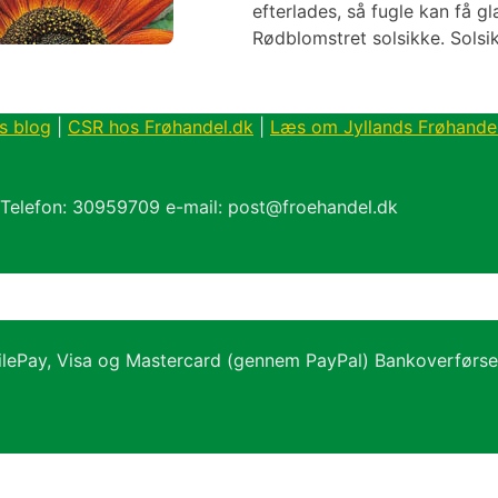
efterlades, så fugle kan få g
Rødblomstret solsikke. Solsik
s blog
|
CSR hos Frøhandel.dk
|
Læs om Jyllands Frøhande
 Telefon: 30959709 e-mail: post@froehandel.dk
ilePay, Visa og Mastercard (gennem PayPal) Bankoverførs