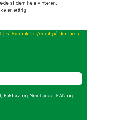
læde af dem hele vinteren.
ke er etårig.
l
|
Få Kuponkode/rabat på din første
el, Faktura og Nemhandel EAN og