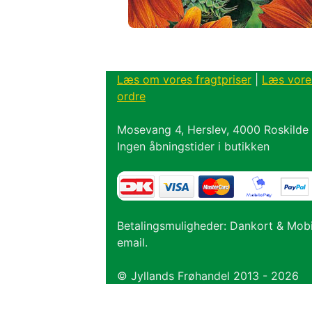
Læs om vores fragtpriser
|
Læs vore
ordre
Mosevang 4, Herslev, 4000 Roskilde
Ingen åbningstider i butikken
Betalingsmuligheder: Dankort & Mob
email.
© Jyllands Frøhandel 2013 - 2026