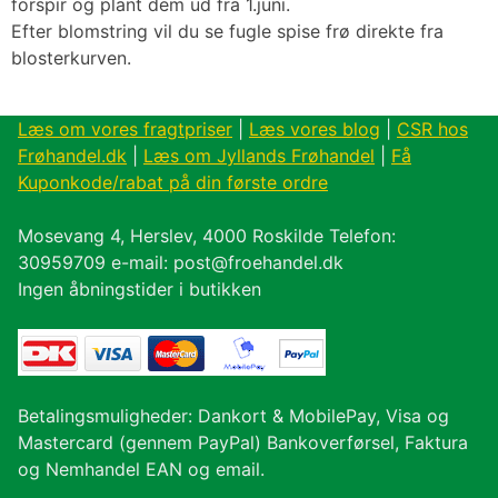
forspir og plant dem ud fra 1.juni.
Efter blomstring vil du se fugle spise frø direkte fra
blosterkurven.
Læs om vores fragtpriser
|
Læs vores blog
|
CSR hos
Frøhandel.dk
|
Læs om Jyllands Frøhandel
|
Få
Kuponkode/rabat på din første ordre
Mosevang 4, Herslev, 4000 Roskilde Telefon:
30959709 e-mail: post@froehandel.dk
Ingen åbningstider i butikken
Betalingsmuligheder: Dankort & MobilePay, Visa og
Mastercard (gennem PayPal) Bankoverførsel, Faktura
og Nemhandel EAN og email.