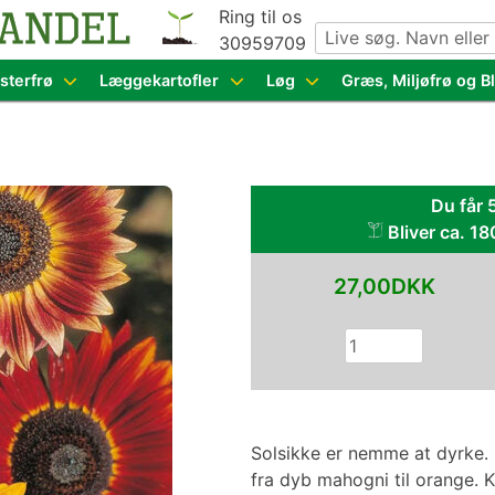
Ring til os
30959709
g grøntsagsfrø fra hele Europa – få adgang til 1.229 spæn
sterfrø
Læggekartofler
Løg
Græs, Miljøfrø og 
Du får 
Bliver ca. 18
27,00DKK
Solsikke er nemme at dyrke. I 
fra dyb mahogni til orange. 