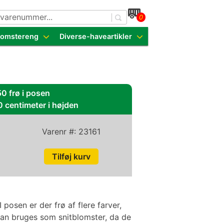
0
dende sorter
Blomstereng
Diverse-haveartikler
50 frø i posen
0 centimeter i højden
Varenr #:
23161
posen er der frø af flere farver,
Kan bruges som snitblomster, da de