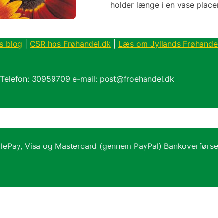
holder længe i en vase placer
s blog
|
CSR hos Frøhandel.dk
|
Læs om Jyllands Frøhande
 Telefon: 30959709 e-mail: post@froehandel.dk
ilePay, Visa og Mastercard (gennem PayPal) Bankoverførs