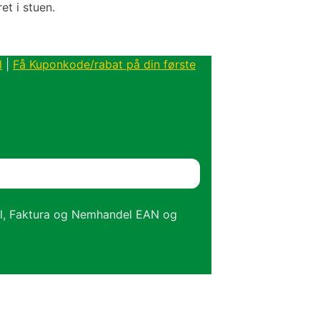
et i stuen.
l
|
Få Kuponkode/rabat på din første
el, Faktura og Nemhandel EAN og