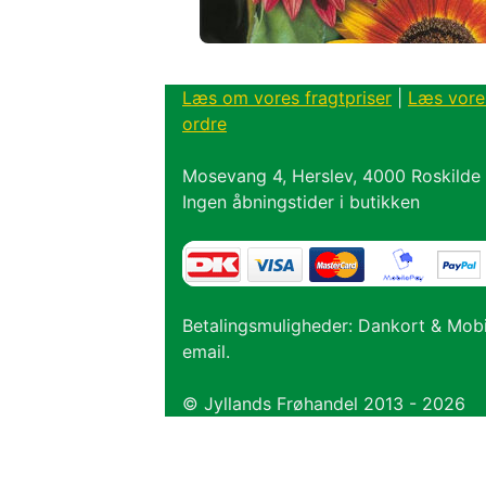
Læs om vores fragtpriser
|
Læs vore
ordre
Mosevang 4, Herslev, 4000 Roskilde
Ingen åbningstider i butikken
Betalingsmuligheder: Dankort & Mob
email.
© Jyllands Frøhandel 2013 - 2026