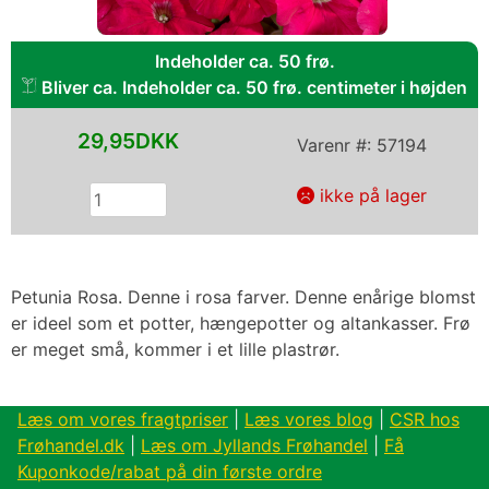
Indeholder ca. 50 frø.
Bliver ca. Indeholder ca. 50 frø. centimeter i højden
29,95DKK
Varenr #:
57194
ikke på lager
Petunia Rosa. Denne i rosa farver. Denne enårige blomst
er ideel som et potter, hængepotter og altankasser. Frø
er meget små, kommer i et lille plastrør.
Læs om vores fragtpriser
|
Læs vores blog
|
CSR hos
Frøhandel.dk
|
Læs om Jyllands Frøhandel
|
Få
Kuponkode/rabat på din første ordre