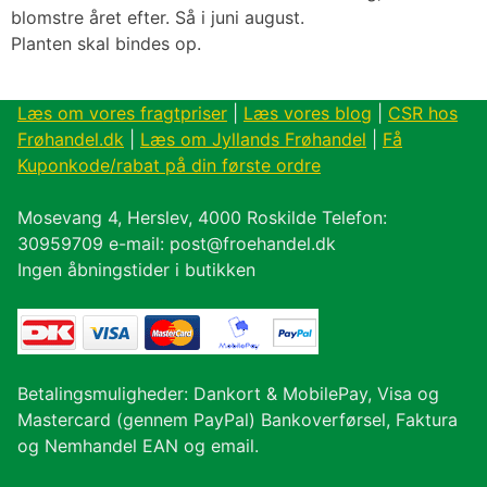
blomstre året efter. Så i juni august.
Planten skal bindes op.
Læs om vores fragtpriser
|
Læs vores blog
|
CSR hos
Frøhandel.dk
|
Læs om Jyllands Frøhandel
|
Få
Kuponkode/rabat på din første ordre
Mosevang 4, Herslev, 4000 Roskilde Telefon:
30959709 e-mail: post@froehandel.dk
Ingen åbningstider i butikken
Betalingsmuligheder: Dankort & MobilePay, Visa og
Mastercard (gennem PayPal) Bankoverførsel, Faktura
og Nemhandel EAN og email.