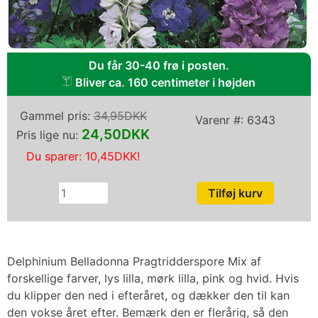
Du får 30-40 frø i posten.
Bliver ca. 160 centimeter i højden
Gammel pris:
34,95DKK
Varenr #:
6343
24,50DKK
Pris lige nu:
Du sparer:
10,45DKK
!
Delphinium Belladonna Pragtridderspore Mix af
forskellige farver, lys lilla, mørk lilla, pink og hvid. Hvis
du klipper den ned i efteråret, og dækker den til kan
den vokse året efter. Bemærk den er flerårig, så den