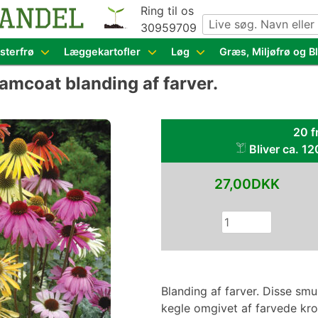
Ring til os
30959709
g grøntsagsfrø fra hele Europa – få adgang til 1.229 spæn
sterfrø
Læggekartofler
Løg
Græs, Miljøfrø og 
amcoat blanding af farver.
20 f
Bliver ca. 12
27,00DKK
Blanding af farver. Disse sm
kegle omgivet af farvede kro