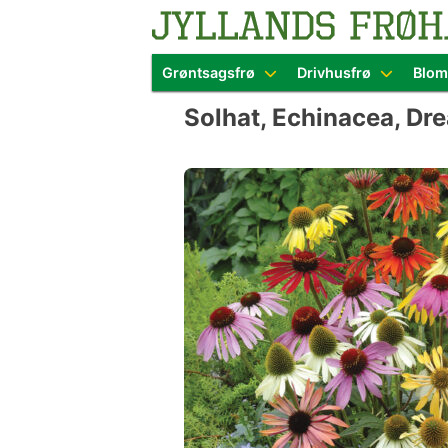
Blomster- o
Grøntsagsfrø
Drivhusfrø
Blom
Skip
Solhat, Echinacea, Dre
to
content