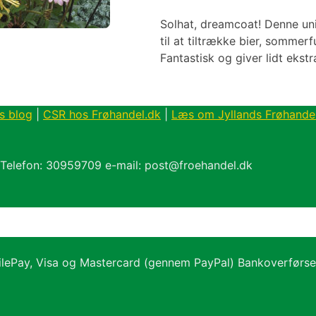
Solhat, dreamcoat! Denne uni
til at tiltrække bier, sommer
Fantastisk og giver lidt ekstr
s blog
|
CSR hos Frøhandel.dk
|
Læs om Jyllands Frøhande
 Telefon: 30959709 e-mail: post@froehandel.dk
ilePay, Visa og Mastercard (gennem PayPal) Bankoverførs