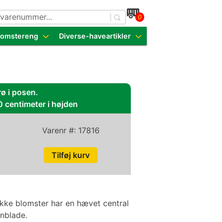
0
dende sorter
Blomstereng
Diverse-haveartikler
rø i posen.
0 centimeter i højden
Varenr #:
17816
ukke blomster har en hævet central
nblade.