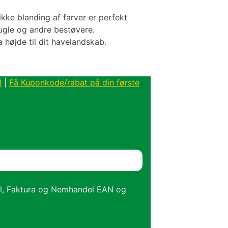
kke blanding af farver er perfekt
fugle og andre bestøvere.
a højde til dit havelandskab.
l
|
Få Kuponkode/rabat på din første
el, Faktura og Nemhandel EAN og