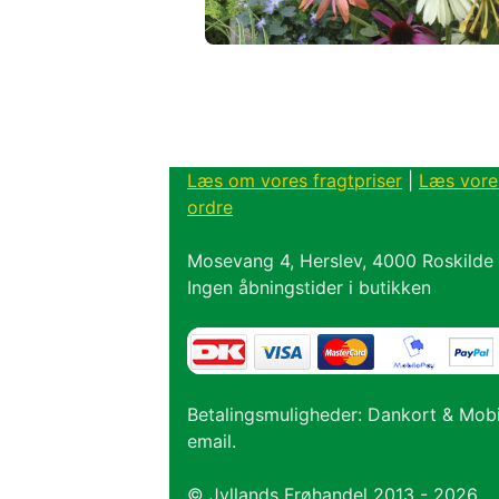
Læs om vores fragtpriser
|
Læs vore
ordre
Mosevang 4, Herslev, 4000 Roskilde
Ingen åbningstider i butikken
Betalingsmuligheder: Dankort & Mob
email.
© Jyllands Frøhandel 2013 - 2026