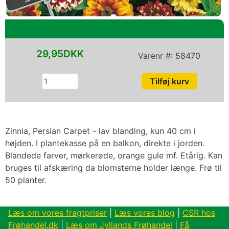
29,95DKK
Varenr #:
58470
Zinnia, Persian Carpet - lav blanding, kun 40 cm i
højden. I plantekasse på en balkon, direkte i jorden.
Blandede farver, mørkerøde, orange gule mf. Etårig. Kan
bruges til afskæring da blomsterne holder længe. Frø til
50 planter.
Læs om vores fragtpriser
|
Læs vores blog
|
CSR hos
Frøhandel.dk
|
Læs om Jyllands Frøhandel
|
Få