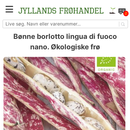
Skip
to
Blomster- og grøntsagsfrø fra hele Europa – få
0
content
adgang til 1.229 spændende sorter
Bønne borlotto lingua di fuoco
nano. Økologiske frø