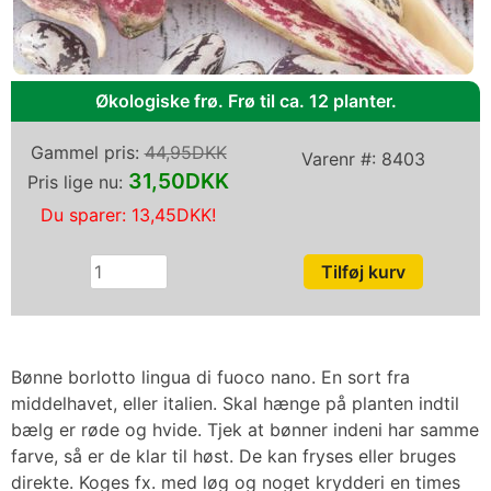
Økologiske frø. Frø til ca. 12 planter.
Gammel pris:
44,95DKK
Varenr #:
8403
31,50DKK
Pris lige nu:
Du sparer:
13,45DKK
!
Bønne borlotto lingua di fuoco nano. En sort fra
middelhavet, eller italien. Skal hænge på planten indtil
bælg er røde og hvide. Tjek at bønner indeni har samme
farve, så er de klar til høst. De kan fryses eller bruges
direkte. Koges fx. med løg og noget krydderi en times