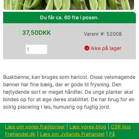
Du får ca. 60 frø i posen.
37,50DKK
Varenr #:
52008
ikke på lager
Buskbønne, kan bruges som haricot. Disse velsmagende
bønner har fine bælg, der er gode til frysning. Den
højtydende sort er meget hårdfør. De unge planter skal
bindes op for at øge deres stabilitet. De har brug for en
solrig placering i løs, humusrig og fugtig jord.
Læs om vores fragtpriser
|
Læs vores blog
|
CSR hos
Frøhandel.dk
|
Læs om Jyllands Frøhandel
|
Få