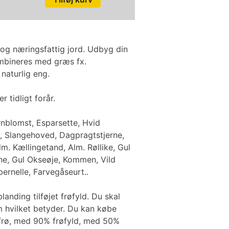
 og næringsfattig jord. Udbyg din
ombineres med græs fx.
naturlig eng.
r tidligt forår.
ornblomst, Esparsette, Hvid
, Slangehoved, Dagpragtstjerne,
. Kællingetand, Alm. Røllike, Gul
rne, Gul Okseøje, Kommen, Vild
ernelle, Farvegåseurt..
anding tilføjet frøfyld. Du skal
m hvilket betyder. Du kan købe
n frø, med 90% frøfyld, med 50%