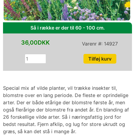
Så i række er der til 60 - 100 cm.
36,00DKK
Varenr #:
14927
Special mix af vilde planter, vil trække insekter til,
blomstre over en lang periode. De fleste er oprindelige
arter. Der er både etårige der blomstre første år, men
også flerårige der blomstre fra andet år. En blanding af
26 forskellige vilde arter. Så i næringsfattig jord for
bedst resultat. Fjern afklip, og lug for store ukrudt og
græs, så kan det stå i mange år.