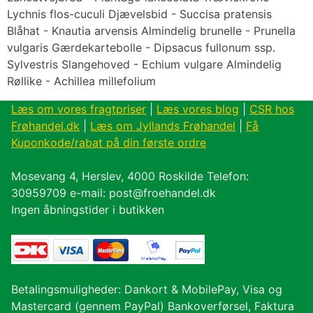
Lychnis flos-cuculi Djævelsbid - Succisa pratensis
Blåhat - Knautia arvensis Almindelig brunelle - Prunella
vulgaris Gærdekartebolle - Dipsacus fullonum ssp.
Sylvestris Slangehoved - Echium vulgare Almindelig
Røllike - Achillea millefolium
Læs om vores fragtpriser
|
Læs vores blog
|
CSR hos
Frøhandel.dk
|
Læs om Jyllands Frøhandel
|
Få
Kuponkode/rabat på din første ordre
Mosevang 4, Herslev, 4000 Roskilde Telefon:
30959709 e-mail: post@froehandel.dk
Ingen åbningstider i butikken
Betalingsmuligheder: Dankort & MobilePay, Visa og
Mastercard (gennem PayPal) Bankoverførsel, Faktura