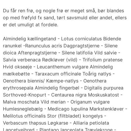
Du får ren frø, og nogle frø er meget små, bør blandes
op med frøfyld fx sand, tørt savsmuld eller andet, ellers
er det umuligt at fordele.
Almindelig kællingetand - Lotus corniculatus Bidende
ranunkel -Ranunculus acris Dagpragtstjerne - Silene
dioica Aftenpragtstjerne - Silene latifolia Vild salvie -
Salvia verbenaca Rødkløver (vild) - Trifolium pratense
Hvid okseøje - Leucanthemum vulgare Almindelig
mælkebøtte - Taraxacum officinale Toårig natlys -
Oenothera biennis/ Kæmpe-natlys - Oenothera
erythrosepala Almindelig fingerbøl - Digitalis purpurea
Sorthoved-Knopurt - Centaurea nigra Moskuskatost -
Malva moschata Vild merian - Origanum vulgare
Humlesneglebælg - Medicago lupulina Markstenkløver -
Melilotus officinalis Stor (filtbladet) kongelys -
Verbascum thapsus Løgkarse - Alliaria petiolata
Lancetvejbred - Plantago lanceolata Trævlekrone -