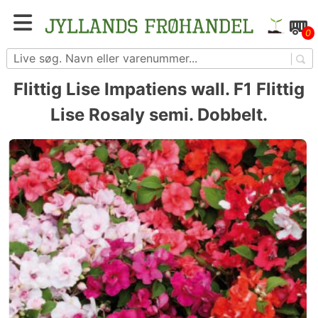
Skip
to
Blomster- og grøntsagsfrø fra hele Europa – få
0
content
adgang til 1.229 spændende sorter
Flittig Lise Impatiens wall. F1 Flittig
Lise Rosaly semi. Dobbelt.