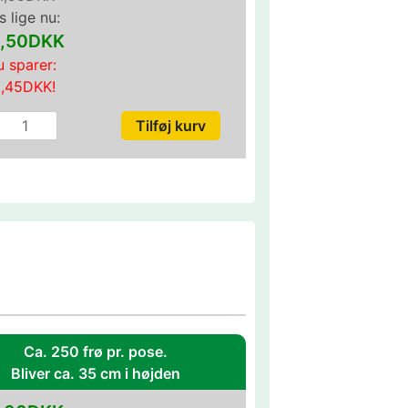
s lige nu:
,50DKK
 sparer:
0,45DKK
!
Ca. 250 frø pr. pose.
Bliver ca. 35 cm i højden