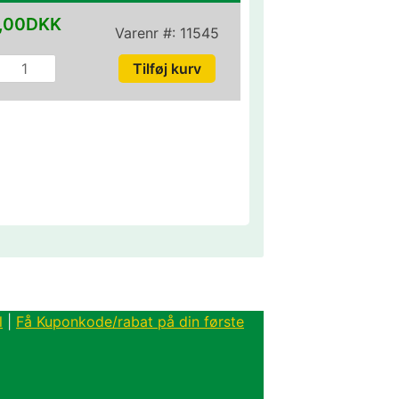
,00DKK
Varenr #:
11545
l
|
Få Kuponkode/rabat på din første