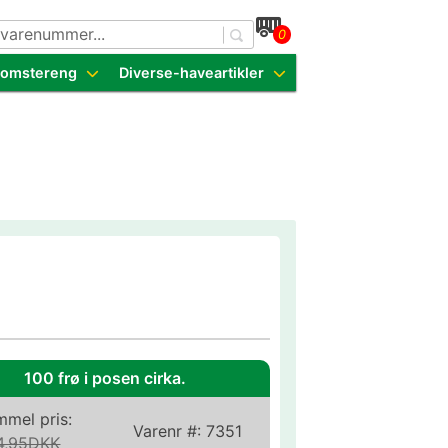
0
dende sorter
Blomstereng
Diverse-haveartikler
100 frø i posen cirka.
mel pris:
Varenr #:
7351
4,95DKK