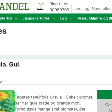
Ring til os
30959709
g grøntsagsfrø fra hele Europa – få adgang til 1.229 spæn
sterfrø
Læggekartofler
Løg
Græs, Miljøfrø og 
es
la. Gul.
Tagetes tenuifolia Ursula – Enkelt blomst,
der har gule blade og orange midt.
Gam
Forholdsvis mange små blomster, der
3