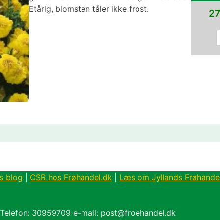
Etårig, blomsten tåler ikke frost.
27
s blog
|
CSR hos Frøhandel.dk
|
Læs om Jyllands Frøhande
 Telefon: 30959709 e-mail: post@froehandel.dk