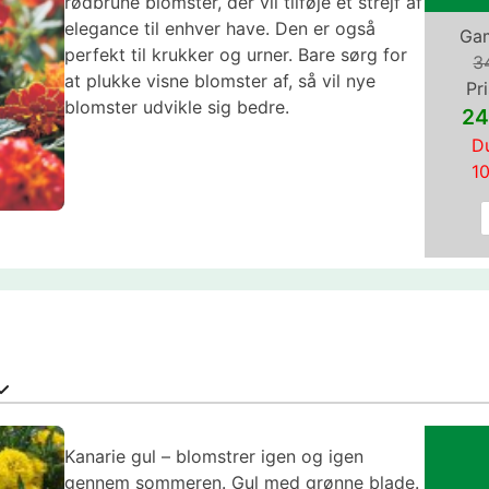
rødbrune blomster, der vil tilføje et strejf af
elegance til enhver have. Den er også
Gam
perfekt til krukker og urner. Bare sørg for
3
at plukke visne blomster af, så vil nye
Pri
blomster udvikle sig bedre.
24
Du
1
Kanarie gul – blomstrer igen og igen
gennem sommeren. Gul med grønne blade.