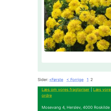
Sider:
«Første
< Forrige
1
2
Læs om vores fragtpriser
|
Læs vore
ordre
Mosevang 4, Herslev, 4000 Roskilde