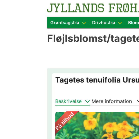
Blomster- o
Grøntsagsfrø
Drivhusfrø
Blom
Skip
Fløjlsblomst/taget
to
content
Tagetes tenuifolia Ursu
Beskrivelse
Mere information