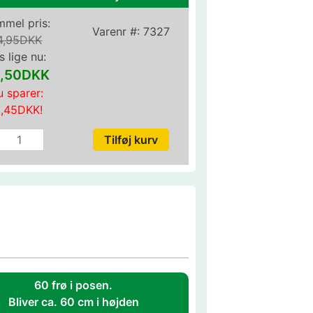
mel pris:
Varenr #:
7327
4,95DKK
s lige nu:
,50DKK
 sparer:
0,45DKK
!
60 frø i posen.
Bliver ca. 60 cm i højden