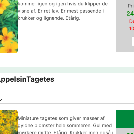
kommer igen og igen hvis du klipper de
Pri
visne af. Er ret lav. Er mest passende i
24
krukker og lignende. Etårig.
Du
1
AppelsinTagetes
Miniature tagetes som giver masser af
gyldne blomster hele sommeren. Gul med
mørkere midte. Etårig. Krukker men også i