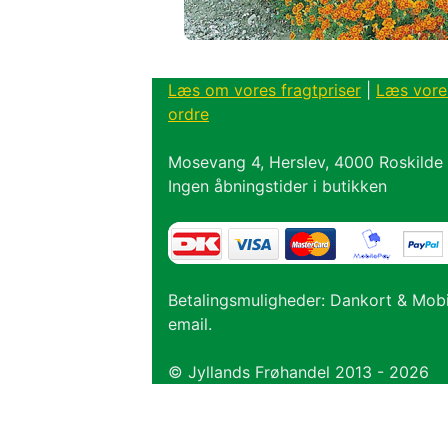
Læs om vores fragtpriser
|
Læs vore
ordre
Mosevang 4, Herslev, 4000 Roskilde
Ingen åbningstider i butikken
Betalingsmuligheder: Dankort & Mob
email.
© Jyllands Frøhandel 2013 - 2026