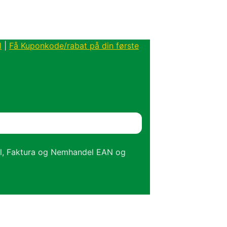
l
|
Få Kuponkode/rabat på din første
el, Faktura og Nemhandel EAN og