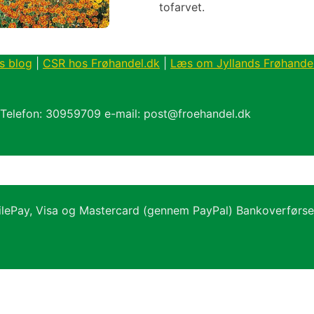
tofarvet.
s blog
|
CSR hos Frøhandel.dk
|
Læs om Jyllands Frøhande
 Telefon: 30959709 e-mail: post@froehandel.dk
ilePay, Visa og Mastercard (gennem PayPal) Bankoverførs