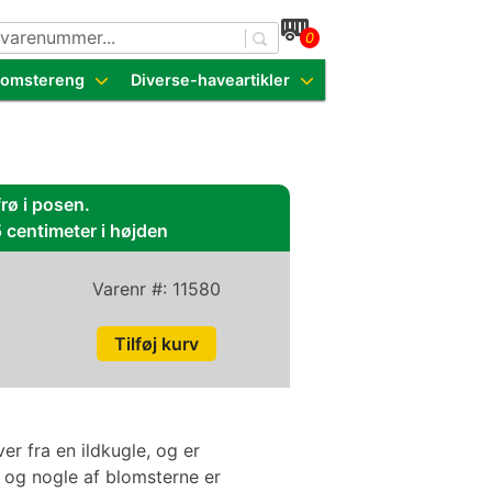
0
dende sorter
Blomstereng
Diverse-haveartikler
rø i posen.
5 centimeter i højden
Varenr #:
11580
ver fra en ildkugle, og er
ld og nogle af blomsterne er