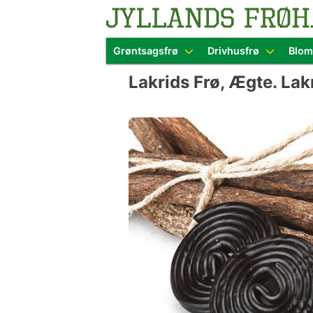
Blomster- o
Grøntsagsfrø
Drivhusfrø
Blom
Skip
Lakrids Frø, Ægte. Lak
to
content