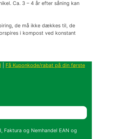
nikel. Ca. 3 – 4 år efter såning kan
iring, de må ikke dækkes til, de
forspires i kompost ved konstant
l
|
Få Kuponkode/rabat på din første
el, Faktura og Nemhandel EAN og