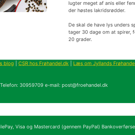
lugter meget af anis eller fen
der høstes lakridsrødder.
De skal de have lys unders sp
tager 30 dage om at spirer, 
20 grader.
s blog
|
CSR hos Frøhandel.dk
|
Læs om Jyllands Frøhande
 Telefon: 30959709 e-mail: post@froehandel.dk
ilePay, Visa og Mastercard (gennem PayPal) Bankoverførs