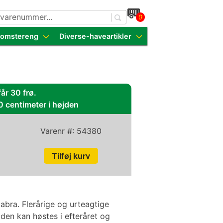
0
dende sorter
Blomstereng
Diverse-haveartikler
år 30 frø.
0 centimeter i højden
Varenr #:
54380
labra. Flerårige og urteagtige
den kan høstes i efteråret og