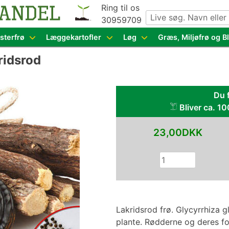
Ring til os
30959709
g grøntsagsfrø fra hele Europa – få adgang til 1.229 spæn
sterfrø
Læggekartofler
Løg
Græs, Miljøfrø og 
ridsrod
Du f
Bliver ca. 10
23,00DKK
Lakridsrod frø. Glycyrrhiza g
plante. Rødderne og deres fo