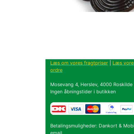
Læs om vores fragtpriser
|
Læs vore
ordre
Mosevang 4, Herslev, 4000 Roskilde
Ingen åbningstider i butikken
Betalingsmuligheder: Dankort & Mob
email.