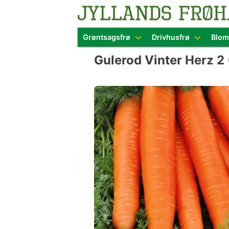
Blomster- o
Grøntsagsfrø
Drivhusfrø
Blom
Skip
Gulerod Vinter Herz 2 
to
content