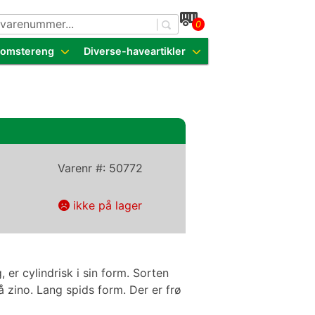
0
dende sorter
Blomstereng
Diverse-haveartikler
Varenr #:
50772
ikke på lager
, er cylindrisk i sin form. Sorten
 zino. Lang spids form. Der er frø