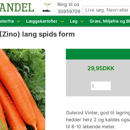
Ring til os
30959709
g grøntsagsfrø fra hele Europa – få adgang til 1.229 spæn
sterfrø
Læggekartofler
Løg
Græs, Miljøfrø og 
(Zino) lang spids form
29,95DKK
Gulerod Vinter, god til lagring
hedder herz 2 og kaldes også
til 8-10 løbende meter.