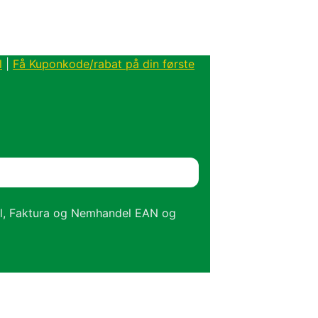
l
|
Få Kuponkode/rabat på din første
el, Faktura og Nemhandel EAN og