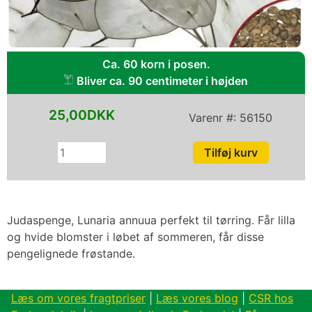
Ca. 60 korn i posen.
Bliver ca. 90 centimeter i højden
25,00DKK
Varenr #:
56150
Judaspenge, Lunaria annuua perfekt til tørring. Får lilla
og hvide blomster i løbet af sommeren, får disse
pengelignede frøstande.
Læs om vores fragtpriser
|
Læs vores blog
|
CSR hos