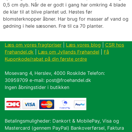
0,5 cm dyb. Når de er godt i gang har omkring 4 blade
de klar til at blive plantet ud. Høstes før
blomsterknopper åbner. Har brug for masser af vand og
gødning i hele sæsonen. Frø til ca 70 planter.
Læs om vores fragtpriser
|
Læs vores blog
|
CSR hos
Frøhandel.dk
|
Læs om Jyllands Frøhandel
|
Få
Kuponkode/rabat på din første ordre
Mosevang 4, Herslev, 4000 Roskilde Telefon:
30959709 e-mail: post@froehandel.dk
Ingen åbningstider i butikken
Betalingsmuligheder: Dankort & MobilePay, Visa og
Mastercard (gennem PayPal) Bankoverførsel, Faktura