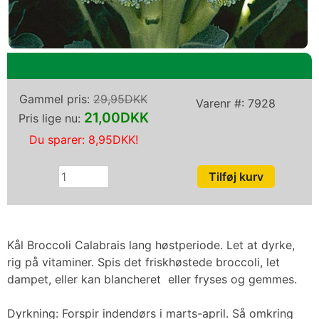
Gammel pris:
29,95DKK
Varenr #:
7928
21,00DKK
Pris lige nu:
Du sparer:
8,95DKK
!
Kål Broccoli Calabrais lang høstperiode. Let at dyrke,
rig på vitaminer. Spis det friskhøstede broccoli, let
dampet, eller kan blancheret eller fryses og gemmes.
Dyrkning: Forspir indendørs i marts-april. Så omkring