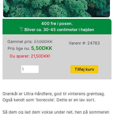
400 frø i posen.
Bliver ca. 30-45 centimeter i højden
Gammel pris:
27,00DKK
Varenr #:
24783
5,50DKK
Pris lige nu:
Du sparer:
21,50DKK
!
Grønkål er Ultra-hårdføre, god til vinterens grøntsag.
Også kendt som 'borecole'. Dette er en lav sort.
Så dem og lad dem vokse under net, hen på sommeren