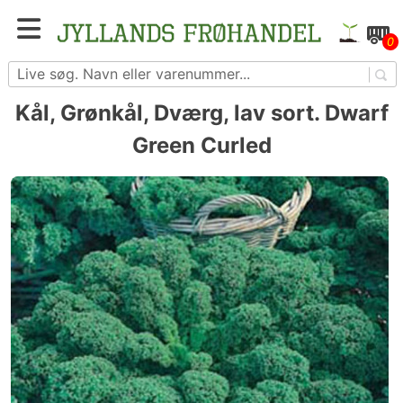
Skip
to
Blomster- og grøntsagsfrø fra hele Europa – få
0
content
adgang til 1.229 spændende sorter
Kål, Grønkål, Dværg, lav sort. Dwarf
Green Curled