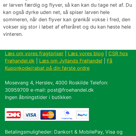
er larven færdig og flyver, så kan kan du tage net af. Du
kan også dyrke uden net, så spiser larven hele
sommeren, når den flyver kan grønkål vokse i fred, den
vokser sig stor i løbet af efteråret og du kan høste hele
vinteren.
Læs om vores fragtpriser
|
Læs vores blog
|
CSR hos
Frøhandel.dk
|
Læs om Jyllands Frøhandel
|
Få
Kuponkode/rabat på din første ordre
Mosevang 4, Herslev, 4000 Roskilde Telefon:
30959709 e-mail: post@froehandel.dk
Ingen åbningstider i butikken
Betalingsmuligheder: Dankort & MobilePay, Visa og