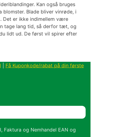
rydderiblandinger. Kan også bruges
 blomster. Blade bliver vinrøde, i
ot. Det er ikke indimellem være
an tage lang tid, så derfor tæt, og
u lidt ud. De først vil spirer efter
l
|
Få Kuponkode/rabat på din første
el, Faktura og Nemhandel EAN og