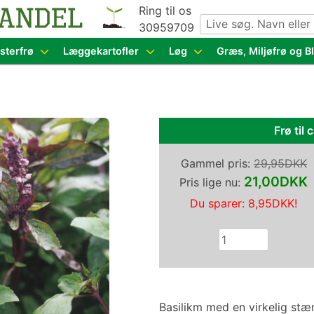
Ring til os
30959709
g grøntsagsfrø fra hele Europa – få adgang til 1.229 spæn
sterfrø
Læggekartofler
Løg
Græs, Miljøfrø og 
Frø til 
Gammel pris:
29,95DKK
21,00DKK
Pris lige nu:
Du sparer:
8,95DKK
!
Basilikm med en virkelig stæ