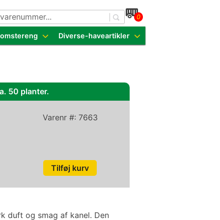
0
dende sorter
Blomstereng
Diverse-haveartikler
ca. 50 planter.
Varenr #:
7663
rk duft og smag af kanel. Den