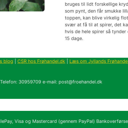
bruges til lidt forskellige k
som pynt, den får smukke lilla
toppen, kan blive virkelig fl
svær at få til at spirer, det k
hvis de hele spirer så tynder d
15 dage.
s blog
|
CSR hos Frøhandel.dk
|
Læs om Jyllands Frøhande
 Telefon: 30959709 e-mail: post@froehandel.dk
ilePay, Visa og Mastercard (gennem PayPal) Bankoverførs