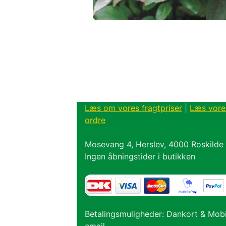
Læs om vores fragtpriser
|
Læs vore
ordre
Mosevang 4, Herslev, 4000 Roskilde
Ingen åbningstider i butikken
Betalingsmuligheder: Dankort & Mob