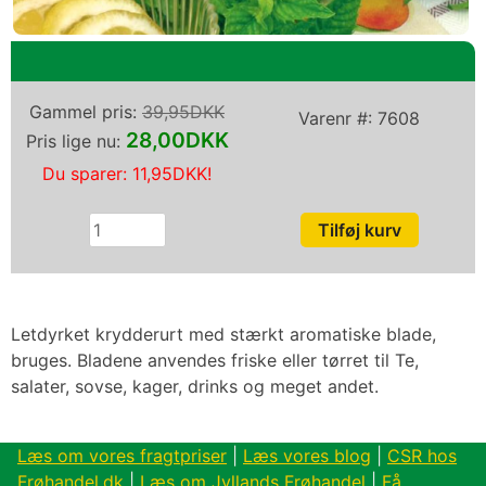
Gammel pris:
39,95DKK
Varenr #:
7608
28,00DKK
Pris lige nu:
Du sparer:
11,95DKK
!
Letdyrket krydderurt med stærkt aromatiske blade,
bruges. Bladene anvendes friske eller tørret til Te,
salater, sovse, kager, drinks og meget andet.
Læs om vores fragtpriser
|
Læs vores blog
|
CSR hos
Frøhandel.dk
|
Læs om Jyllands Frøhandel
|
Få