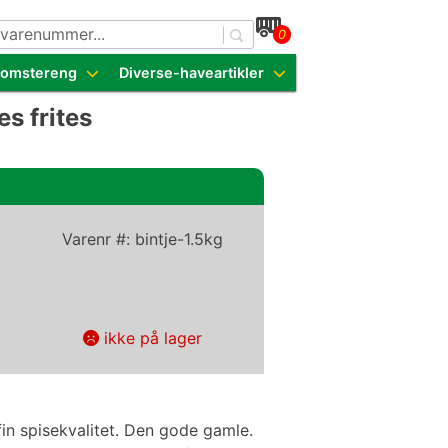
0
dende sorter
Blomstereng
Diverse-haveartikler
s frites
Varenr #:
bintje-1.5kg
ikke på lager
fin spisekvalitet. Den gode gamle.