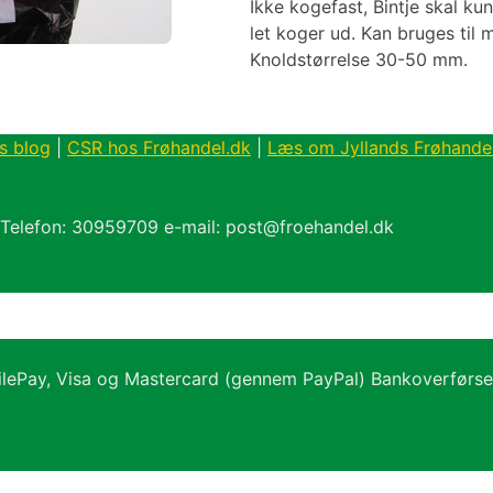
Ikke kogefast, Bintje skal k
let koger ud. Kan bruges til 
Knoldstørrelse 30-50 mm.
s blog
|
CSR hos Frøhandel.dk
|
Læs om Jyllands Frøhande
 Telefon: 30959709 e-mail: post@froehandel.dk
ilePay, Visa og Mastercard (gennem PayPal) Bankoverførs