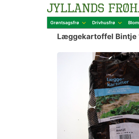
Blomster- o
Grøntsagsfrø
Drivhusfrø
Blom
Skip
Læggekartoffel Bintje 
to
content