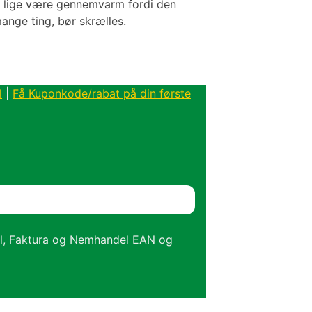
un lige være gennemvarm fordi den
mange ting, bør skrælles.
l
|
Få Kuponkode/rabat på din første
el, Faktura og Nemhandel EAN og