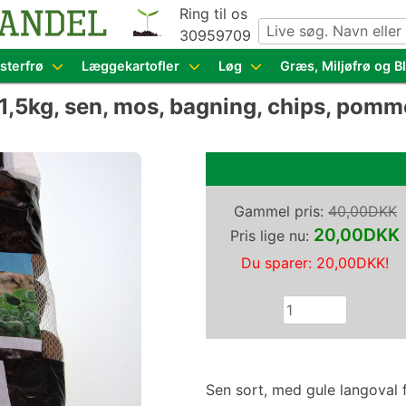
Ring til os
30959709
g grøntsagsfrø fra hele Europa – få adgang til 1.229 spæn
sterfrø
Læggekartofler
Løg
Græs, Miljøfrø og 
1,5kg, sen, mos, bagning, chips, pomme
Gammel pris:
40,00DKK
20,00DKK
Pris lige nu:
Du sparer:
20,00DKK
!
Sen sort, med gule langoval 