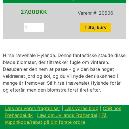
27,00DKK
Varenr #:
20506
Hirse rævehale Hylande. Denne fantastiske staude disse
bløde blomster, der tiltrækker fugle om vinteren.
Desuden er den nem at passe - giv den bare noget
veldrænet jord og sol, og du vil nyde dens skønhed i
mange år fremover. Så hirse (rævehale) Hylande forår
og efterår, men den blomstre først året efter.
Læs om vores fragtpriser
|
Læs vores blog
|
CSR hos
Frøhandel.dk
|
Læs om Jyllands Frøhandel
|
Få
Kuponkode/rabat på din første ordre