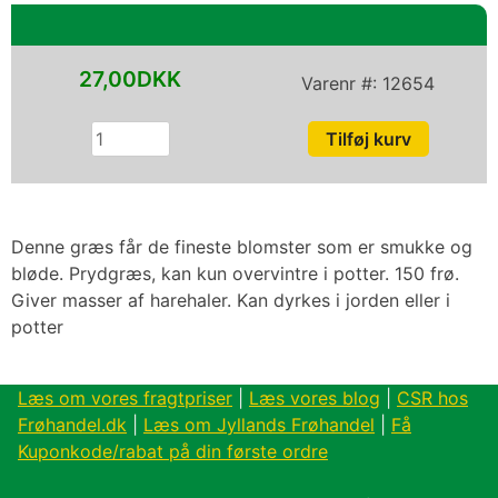
27,00DKK
Varenr #:
12654
Denne græs får de fineste blomster som er smukke og
bløde. Prydgræs, kan kun overvintre i potter. 150 frø.
Giver masser af harehaler. Kan dyrkes i jorden eller i
potter
Læs om vores fragtpriser
|
Læs vores blog
|
CSR hos
Frøhandel.dk
|
Læs om Jyllands Frøhandel
|
Få
Kuponkode/rabat på din første ordre