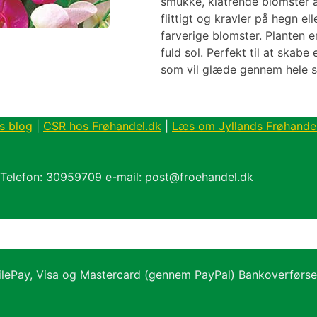
smukke, klatrende blomster å
flittigt og kravler på hegn e
farverige blomster. Planten er
fuld sol. Perfekt til at skab
som vil glæde gennem hele 
s blog
|
CSR hos Frøhandel.dk
|
Læs om Jyllands Frøhande
 Telefon: 30959709 e-mail: post@froehandel.dk
ilePay, Visa og Mastercard (gennem PayPal) Bankoverførs