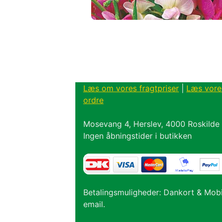
Læs om vores fragtpriser
|
Læs vore
ordre
Mosevang 4, Herslev, 4000 Roskilde
Ingen åbningstider i butikken
Betalingsmuligheder: Dankort & Mob
email.