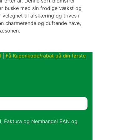
r efter år. Denne sort blomstrer
ller buske med sin frodige vækst og
 velegnet til afskæring og trives i
e en charmerende og duftende have,
sæsonen.
l
|
Få Kuponkode/rabat på din første
el, Faktura og Nemhandel EAN og