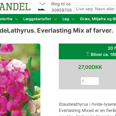
Ring til os
30959709
g grøntsagsfrø fra hele Europa – få adgang til 1.229 spæn
sterfrø
Læggekartofler
Løg
Græs, Miljøfrø og 
udeLathyrus. Everlasting Mix af farver.
20 f
Bliver ca. 18
27,00DKK
Staudelathyrus i hvide-lyser
Everlasting Mixed er en flerå