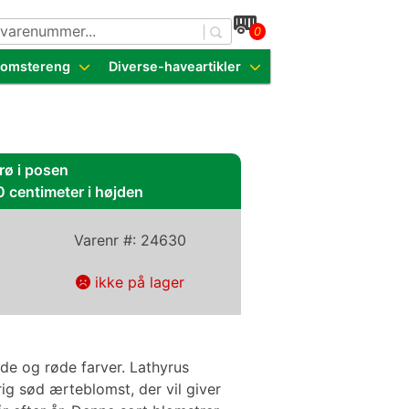
0
dende sorter
Blomstereng
Diverse-haveartikler
rø i posen
0 centimeter i højden
Varenr #:
24630
ikke på lager
øde og røde farver. Lathyrus
rig sød ærteblomst, der vil giver