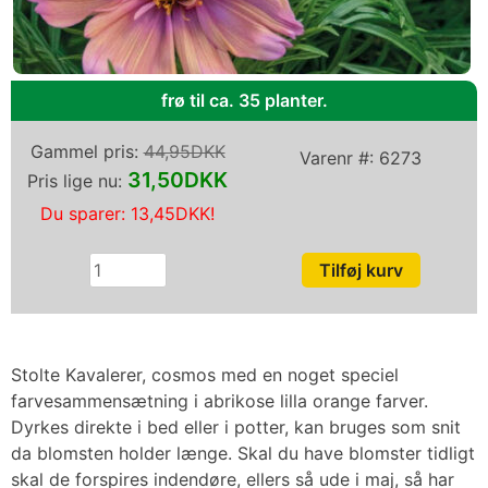
frø til ca. 35 planter.
Gammel pris:
44,95DKK
Varenr #:
6273
31,50DKK
Pris lige nu:
Du sparer:
13,45DKK
!
Stolte Kavalerer, cosmos med en noget speciel
farvesammensætning i abrikose lilla orange farver.
Dyrkes direkte i bed eller i potter, kan bruges som snit
da blomsten holder længe. Skal du have blomster tidligt
skal de forspires indendøre, ellers så ude i maj, så har