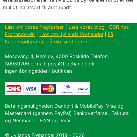
muligt, salatsort til året rundt.
Læs om vores fragtpriser
|
Læs vores blog
|
CSR hos
Frøhandel.dk
|
Læs om Jyllands Frøhandel
|
Få
Kuponkode/rabat på din første ordre
Mosevang 4, Herslev, 4000 Roskilde Telefon:
30959709 e-mail: post@froehandel.dk
Ingen åbningstider i butikken
Betalingsmuligheder: Dankort & MobilePay, Visa og
Mastercard (gennem PayPal) Bankoverførsel, Faktura
og Nemhandel EAN og email.
© Jyllands Frøhandel 2013 - 2026