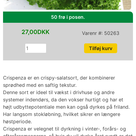
50 frø i posen.
27,00DKK
Varenr #:
50263
Crispenza er en crispy-salatsort, der kombinerer
sprødhed med en saftig tekstur.
Denne sort er ideel til vækst i drivhuse og andre
systemer indendørs, da den vokser hurtigt og har et
højt udbyttepotentiale men kan også dyrkes på friland.
Har langsom stokløbning, hvilket sikrer en længere
høstperiode.
Crispenza er velegnet til dyrkning i vinter-, forårs- og
efterårssæsonerne, så hvis du vil dyrke året rundt er det