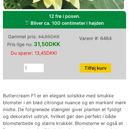
12 frø i posen.
Bliver ca. 100 centimeter i højden
Gammel pris:
44,95DKK
Varenr #:
6464
31,50DKK
Pris lige nu:
Du sparer:
13,45DKK
!
Buttercream F1 er en elegant solsikke med smukke
blomster i en blød citrongul nuance og en markant mørk
midte. De forgrenede stængler giver planten et fyldigt
og dekorativt udtryk, hvilket gør den perfekt i både
blomsterbede og større krukker. Blomsterne er også et