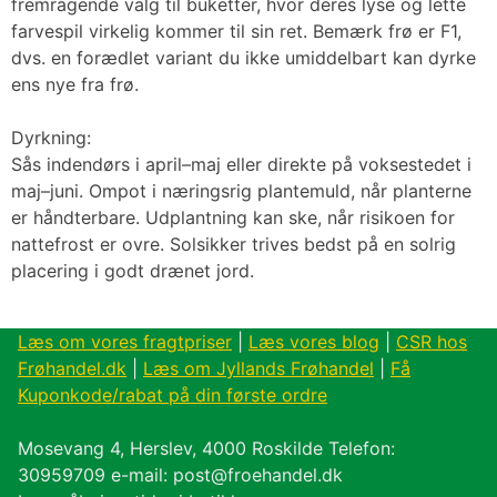
fremragende valg til buketter, hvor deres lyse og lette
farvespil virkelig kommer til sin ret. Bemærk frø er F1,
dvs. en forædlet variant du ikke umiddelbart kan dyrke
ens nye fra frø.
Dyrkning:
Sås indendørs i april–maj eller direkte på voksestedet i
maj–juni. Ompot i næringsrig plantemuld, når planterne
er håndterbare. Udplantning kan ske, når risikoen for
nattefrost er ovre. Solsikker trives bedst på en solrig
placering i godt drænet jord.
Læs om vores fragtpriser
|
Læs vores blog
|
CSR hos
Frøhandel.dk
|
Læs om Jyllands Frøhandel
|
Få
Kuponkode/rabat på din første ordre
Mosevang 4, Herslev, 4000 Roskilde Telefon:
30959709 e-mail: post@froehandel.dk