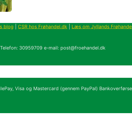
s blog
|
CSR hos Frøhandel.dk
|
Læs om Jyllands Frøhande
 Telefon: 30959709 e-mail: post@froehandel.dk
ilePay, Visa og Mastercard (gennem PayPal) Bankoverførs