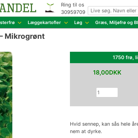
Ring til os
30959709
g grøntsagsfrø fra hele Europa – få adgang til 1.229 spæn
sterfrø
Læggekartofler
Løg
Græs, Miljøfrø og 
– Mikrogrønt
1750 frø, l
18,00DKK
Hvid sennep, kan sås hele åre
nem at dyrke.