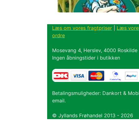
Læs om vores fragtpriser
|
Læs vore
ordre
Mosevang 4, Herslev, 4000 Roskilde
Ingen åbningstider i butikken
Betalingsmuligheder: Dankort & Mob
email.
© Jyllands Frøhandel 2013 - 2026