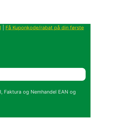
l
|
Få Kuponkode/rabat på din første
el, Faktura og Nemhandel EAN og