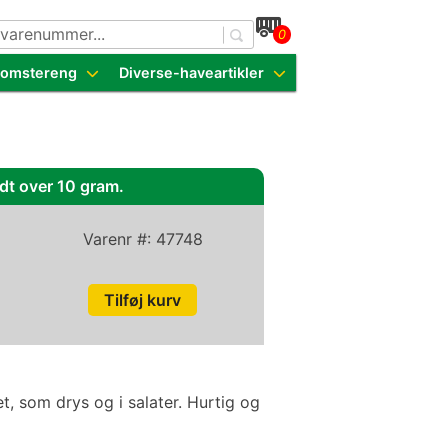
0
dende sorter
Blomstereng
Diverse-haveartikler
idt over 10 gram.
Varenr #:
47748
t, som drys og i salater. Hurtig og