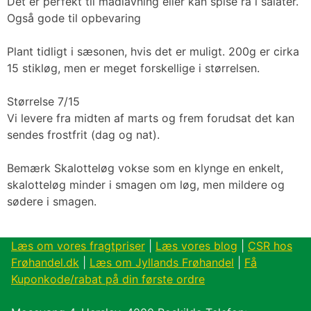
Det er perfekt til madlavning eller kan spise rå i salater.
Også gode til opbevaring
Plant tidligt i sæsonen, hvis det er muligt. 200g er cirka
15 stikløg, men er meget forskellige i størrelsen.
Størrelse 7/15
Vi levere fra midten af marts og frem forudsat det kan
sendes frostfrit (dag og nat).
Bemærk Skalotteløg vokse som en klynge en enkelt,
skalotteløg minder i smagen om løg, men mildere og
sødere i smagen.
Læs om vores fragtpriser
|
Læs vores blog
|
CSR hos
Frøhandel.dk
|
Læs om Jyllands Frøhandel
|
Få
Kuponkode/rabat på din første ordre