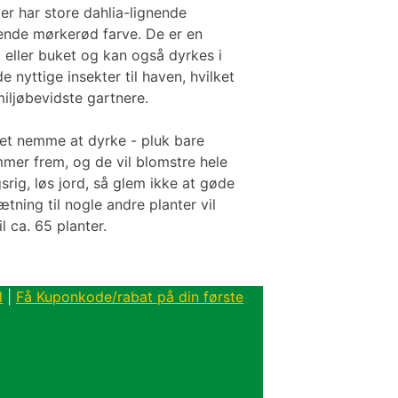
er har store dahlia-lignende
lende mørkerød farve. De er en
d eller buket og kan også dyrkes i
 nyttige insekter til haven, hvilket
miljøbevidste gartnere.
get nemme at dyrke - pluk bare
mmer frem, og de vil blomstre hele
rig, løs jord, så glem ikke at gøde
tning til nogle andre planter vil
il ca. 65 planter.
l
|
Få Kuponkode/rabat på din første