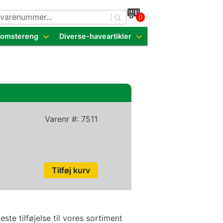
0
dende sorter
Blomstereng
Diverse-haveartikler
Varenr #:
7511
ste tilføjelse til vores sortiment