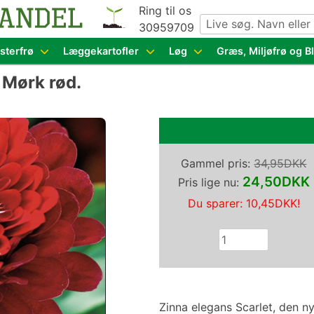
Ring til os
30959709
g grøntsagsfrø fra hele Europa – få adgang til 1.229 spæn
sterfrø
Læggekartofler
Løg
Græs, Miljøfrø og 
 Mørk rød.
Gammel pris:
34,95DKK
24,50DKK
Pris lige nu:
Du sparer:
10,45DKK
!
Zinna elegans Scarlet, den nye