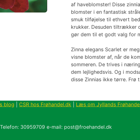
af haveblomster! Disse zinnia
blomster i en fantastisk strå
smuk tilføjelse til ethvert be
krukker. Desuden tiltrækker de
gør dem til et godt valg for 
Zinna elegans Scarlet er me
visne blomster af, når de ko
sommeren. De trives i nærings
dem lejlighedsvis. Og i modsæ
disse Zinnias ikke tørre. Frø t
s blog
|
CSR hos Frøhandel.dk
|
Læs om Jyllands Frøhande
 Telefon: 30959709 e-mail: post@froehandel.dk