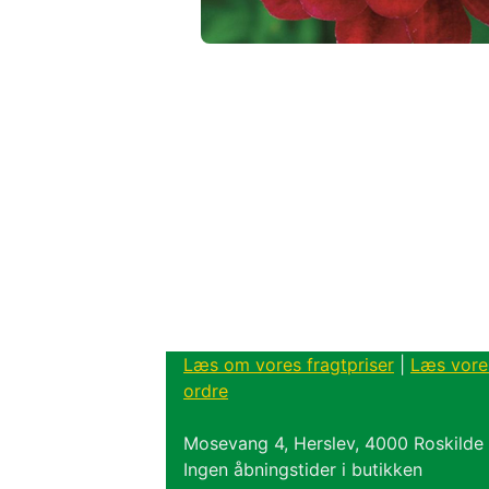
Læs om vores fragtpriser
|
Læs vore
ordre
Mosevang 4, Herslev, 4000 Roskilde
Ingen åbningstider i butikken