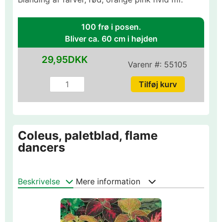
100 frø i posen.
Bliver ca. 60 cm i højden
29,95DKK
Varenr #:
55105
Coleus, paletblad, flame
dancers
Beskrivelse
Mere information