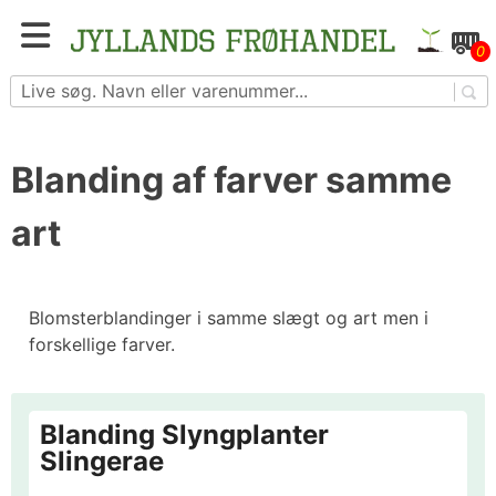
Skip
to
Blomster- og grøntsagsfrø fra hele Europa – få
0
content
adgang til 1.229 spændende sorter
Blanding af farver samme
art
Blomsterblandinger i samme slægt og art men i
forskellige farver.
Blanding Slyngplanter
Slingerae