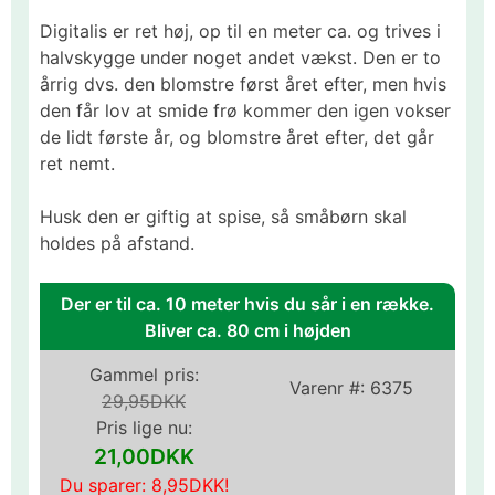
Digitalis er ret høj, op til en meter ca. og trives i
halvskygge under noget andet vækst. Den er to
årrig dvs. den blomstre først året efter, men hvis
den får lov at smide frø kommer den igen vokser
de lidt første år, og blomstre året efter, det går
ret nemt.
Husk den er giftig at spise, så småbørn skal
holdes på afstand.
Der er til ca. 10 meter hvis du sår i en række.
Bliver ca. 80 cm i højden
Gammel pris:
Varenr #:
6375
29,95DKK
Pris lige nu:
21,00DKK
Du sparer:
8,95DKK
!