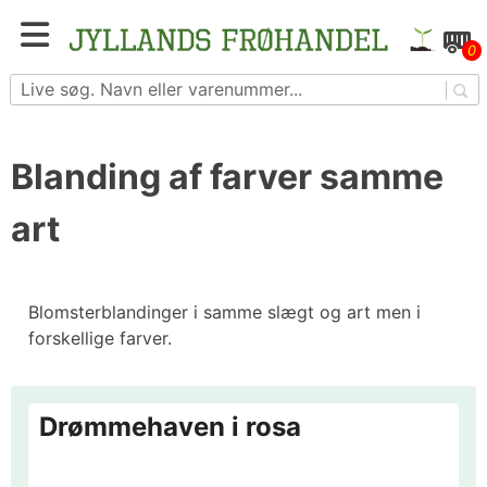
Skip
to
Blomster- og grøntsagsfrø fra hele Europa – få
0
content
adgang til 1.229 spændende sorter
Blanding af farver samme
art
Blomsterblandinger i samme slægt og art men i
forskellige farver.
Drømmehaven i rosa