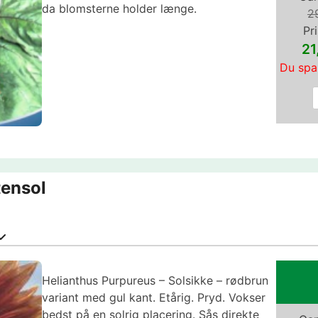
da blomsterne holder længe.
2
Pri
2
Du spa
tensol
Helianthus Purpureus – Solsikke – rødbrun
variant med gul kant. Etårig. Pryd. Vokser
bedst på en solrig placering. Sås direkte