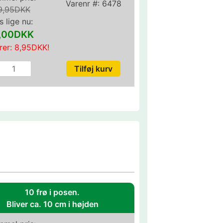
Varenr #:
6478
9,95DKK
s lige nu:
1,00DKK
rer:
8,95DKK
!
10 frø i posen.
Bliver ca. 10 cm i højden