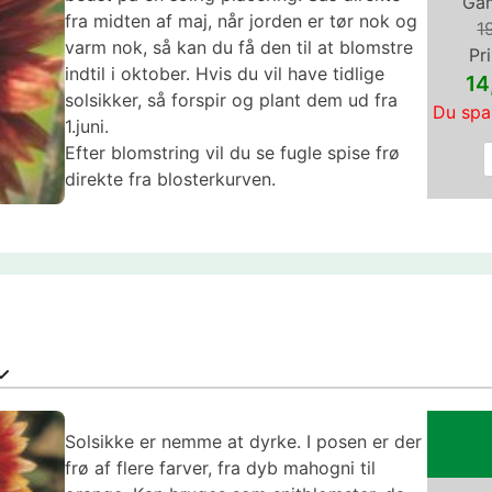
Gam
fra midten af maj, når jorden er tør nok og
1
varm nok, så kan du få den til at blomstre
Pri
indtil i oktober. Hvis du vil have tidlige
14
solsikker, så forspir og plant dem ud fra
Du spa
1.juni.
Efter blomstring vil du se fugle spise frø
direkte fra blosterkurven.
Solsikke er nemme at dyrke. I posen er der
frø af flere farver, fra dyb mahogni til