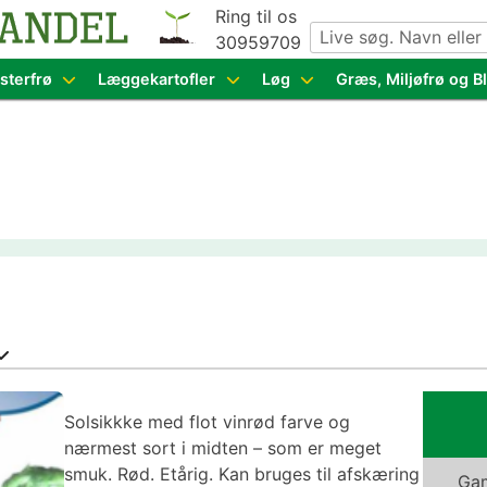
Ring til os
30959709
g grøntsagsfrø fra hele Europa – få adgang til 1.229 spæn
sterfrø
Læggekartofler
Løg
Græs, Miljøfrø og 
Solsikkke med flot vinrød farve og
nærmest sort i midten – som er meget
smuk. Rød. Etårig. Kan bruges til afskæring
Gam