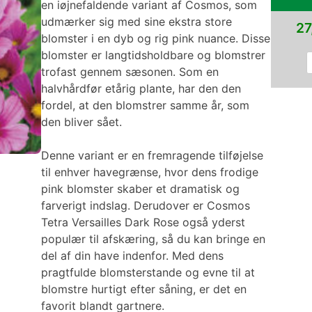
en iøjnefaldende variant af Cosmos, som
udmærker sig med sine ekstra store
27
blomster i en dyb og rig pink nuance. Disse
blomster er langtidsholdbare og blomstrer
trofast gennem sæsonen. Som en
halvhårdfør etårig plante, har den den
fordel, at den blomstrer samme år, som
den bliver sået.
Denne variant er en fremragende tilføjelse
til enhver havegrænse, hvor dens frodige
pink blomster skaber et dramatisk og
farverigt indslag. Derudover er Cosmos
Tetra Versailles Dark Rose også yderst
populær til afskæring, så du kan bringe en
del af din have indenfor. Med dens
pragtfulde blomsterstande og evne til at
blomstre hurtigt efter såning, er det en
favorit blandt gartnere.