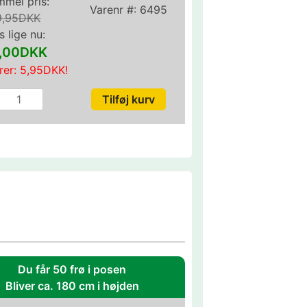
mel pris:
Varenr #:
6495
9,95DKK
s lige nu:
,00DKK
rer:
5,95DKK
!
Du får 50 frø i posen
Bliver ca. 180 cm i højden