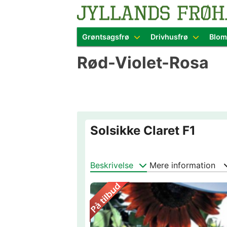
Blomster- o
Grøntsagsfrø
Drivhusfrø
Blom
Skip
Rød-Violet-Rosa
to
content
Solsikke Claret F1
Beskrivelse
Mere information