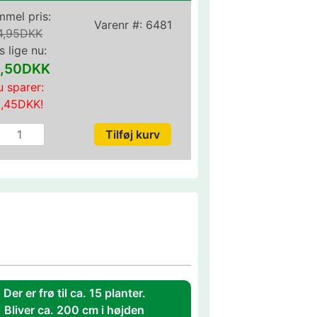
mel pris:
Varenr #:
6481
4,95DKK
s lige nu:
,50DKK
 sparer:
0,45DKK
!
Der er frø til ca. 15 planter.
Bliver ca. 200 cm i højden