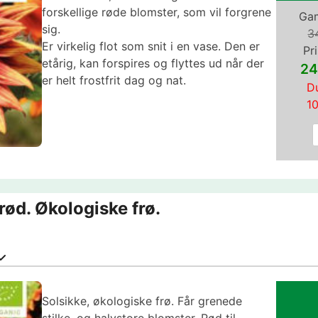
forskellige røde blomster, som vil forgrene
Gam
sig.
3
Er virkelig flot som snit i en vase. Den er
Pri
etårig, kan forspires og flyttes ud når der
24
er helt frostfrit dag og nat.
Du
1
rød. Økologiske frø.
Solsikke, økologiske frø. Får grenede
stilke, og halvstore blomster. Rød til