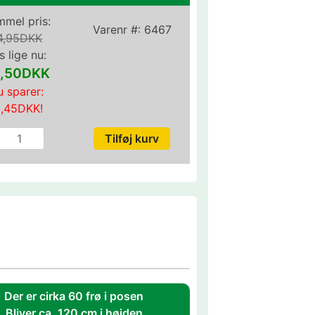
mel pris:
Varenr #:
6467
4,95DKK
s lige nu:
,50DKK
 sparer:
0,45DKK
!
Der er cirka 60 frø i posen
Bliver ca. 120 cm i højden