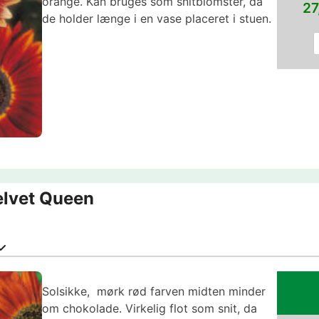
orange. Kan bruges som snitblomster, da
27
de holder længe i en vase placeret i stuen.
elvet Queen
Solsikke, mørk rød farven midten minder
om chokolade. Virkelig flot som snit, da