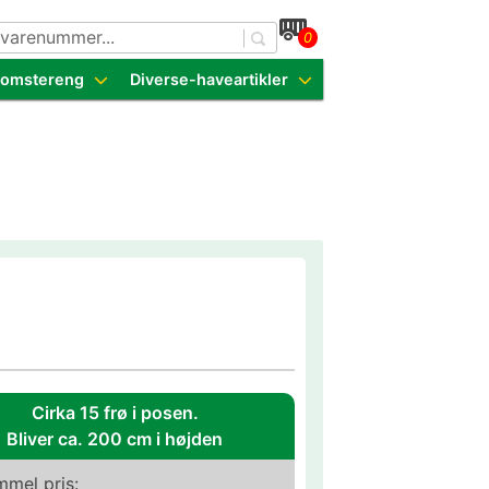
0
dende sorter
Blomstereng
Diverse-haveartikler
Cirka 15 frø i posen.
Bliver ca. 200 cm i højden
mel pris: