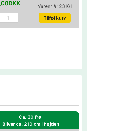
,00DKK
Varenr #:
23161
Ca. 30 frø.
Bliver ca. 210 cm i højden