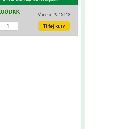
,00DKK
Varenr #:
15113