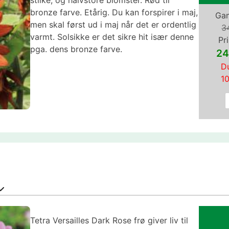
bronze farve. Etårig. Du kan forspirer i maj,
Gam
men skal først ud i maj når det er ordentlig
3
varmt. Solsikke er det sikre hit især denne
Pri
pga. dens bronze farve.
24
Du
1
Tetra Versailles Dark Rose frø giver liv til